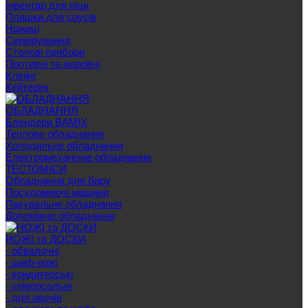
Інвентар для піци
Пляшки для соусів
Ножиці
Сервірування
Cтолові прибори
Противні та жаровні
Клінінг
Кейтерінг
ОБЛАДНАННЯ
Блендери BAMIX
Теплове обладнання
Холодильне обладнання
Електромеханічне обладнання
ТЕСТОМІСИ
Обладнання для бару
Посудомиючі машини
Пакувальне обладнання
Допоміжне обладнання
НОЖІ та ДОСКИ
- обвалочні
- шеф-ножі
- кондитерські
- універсальні
- для овочів