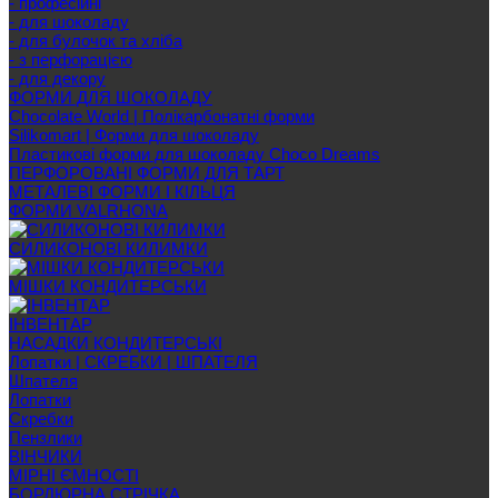
- професійні
- для шоколаду
- для булочок та хліба
- з перфорацією
- для декору
ФОРМИ ДЛЯ ШОКОЛАДУ
Chocolate World | Полікарбонатні форми
Silikomart | Форми для шоколаду
Пластикові форми для шоколаду Choco Dreams
ПЕРФОРОВАНІ ФОРМИ ДЛЯ ТАРТ
МЕТАЛЕВІ ФОРМИ І КІЛЬЦЯ
ФОРМИ VALRHONA
СИЛИКОНОВІ КИЛИМКИ
МІШКИ КОНДИТЕРСЬКИ
ІНВЕНТАР
НАСАДКИ КОНДИТЕРСЬКІ
Лопатки | СКРЕБКИ | ШПАТЕЛЯ
Шпателя
Лопатки
Скребки
Пензлики
ВІНЧИКИ
МІРНІ ЄМНОСТІ
БОРДЮРНА СТРІЧКА