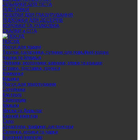
ДІЛЬНИКИ ДЛЯ ТІСТА
ПІДСТАВКИ
РЕШІТКИ ДЛЯ ГЛАЗУРУВАННЯ
ПІДЛОЖКИ ДЛЯ ДЕСЕРТІВ
КОРОБКИ ТА УПАКОВКА
СКАЛКИ и СІТА
ПОСУД
Посуд для подачі
Тарілки, салатники, супники для порційної подачі
Чашки та блюдця
Чайники, молочники, кавники, глеки та кришки
Страви, підставки, підноси
Креманки
Кошики
Посуд для приготування
Сотейники
Каструлі
Сковороди
Кришки
Миска та Дуршлаг
Барний інвентар
Скло
Декантери, графини, диспенсери
Склянки, келихи та чарки
Кухонний інвентар