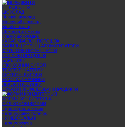
ІНГРЕДІЄНТИ
ШОКОЛАД
Чорний шоколад
Молочний шоколад
Білий шоколад
Шоколад зі смаком
Глазур шоколадна
КАКАО МАСЛО | ПОРОШОК
ВАНИЛЬ | СПЕЦІЇ | АРОМАТИЗАТОРИ
ФРУКТОВЕ ПЮРЕ | ПАСТИ
ГОРІХОВІ ПРОДУКТИ
БАРВНИКИ
ГЛЮКОЗНИЙ СИРОП
ТЕКСТУРНІ АГЕНТИ
БІСКВІТНІ ВИРОБИ
МАСТІКА | НАЧИНКИ
ДЕКОР | ПОСИПКИ
ЦУКАТИ | ЛІОФІЛІЗОВАНІ ПРОДУКТИ
ФОРМИ КОНДИТЕРСЬКІ
СИЛІКОНОВІ ФОРМИ
- для тортів та кексів
- для мусових тістечок
- УНІВЕРСАЛЬНІ
- для морозива