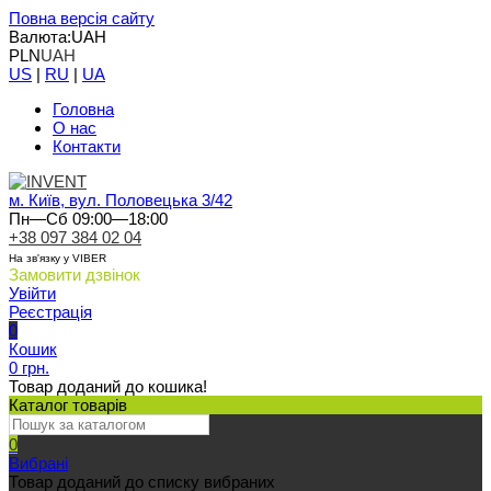
Повна версія сайту
Валюта:
UAH
PLN
UAH
US
|
RU
|
UA
Головна
О нас
Контакти
м. Київ, вул. Половецька 3/42
Пн—Сб 09:00—18:00
+38 097 384 02 04
На зв'язку у VIBER
Замовити дзвінок
Увійти
Реєстрація
0
Кошик
0 грн.
Товар доданий до кошика!
Каталог товарів
0
Вибрані
Товар доданий до списку вибраних