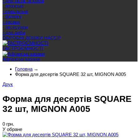
- для тіста та хліба
- японські
- спеціальні
- філейні
- тесаки
- аксесуари
- для риби
ОБРОБНІ ДОШКИ HACCP
ГАСТРОЄМНОСТІ
Афганські казани
Головна
→
Форма для десертів SQUARE 32 шт, MIGNON A005
Друк
Форма для десертів SQUARE
32 шт, MIGNON A005
0 грн.
У обране