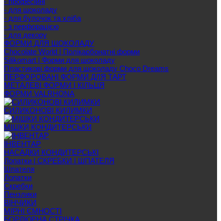
- професійні
- для шоколаду
- для булочок та хліба
- з перфорацією
- для декору
ФОРМИ ДЛЯ ШОКОЛАДУ
Chocolate World | Полікарбонатні форми
Silikomart | Форми для шоколаду
Пластикові форми для шоколаду Choco Dreams
ПЕРФОРОВАНІ ФОРМИ ДЛЯ ТАРТ
МЕТАЛЕВІ ФОРМИ І КІЛЬЦЯ
ФОРМИ VALRHONA
СИЛИКОНОВІ КИЛИМКИ
МІШКИ КОНДИТЕРСЬКИ
ІНВЕНТАР
НАСАДКИ КОНДИТЕРСЬКІ
Лопатки | СКРЕБКИ | ШПАТЕЛЯ
Шпателя
Лопатки
Скребки
Пензлики
ВІНЧИКИ
МІРНІ ЄМНОСТІ
БОРДЮРНА СТРІЧКА