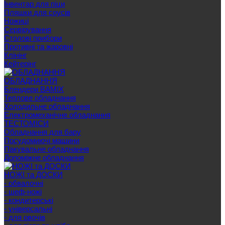
Інвентар для піци
Пляшки для соусів
Ножиці
Сервірування
Cтолові прибори
Противні та жаровні
Клінінг
Кейтерінг
ОБЛАДНАННЯ
Блендери BAMIX
Теплове обладнання
Холодильне обладнання
Електромеханічне обладнання
ТЕСТОМІСИ
Обладнання для бару
Посудомиючі машини
Пакувальне обладнання
Допоміжне обладнання
НОЖІ та ДОСКИ
- обвалочні
- шеф-ножі
- кондитерські
- універсальні
- для овочів