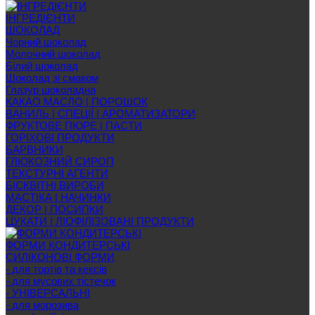
ІНГРЕДІЄНТИ
ШОКОЛАД
Чорний шоколад
Молочний шоколад
Білий шоколад
Шоколад зі смаком
Глазур шоколадна
КАКАО МАСЛО | ПОРОШОК
ВАНИЛЬ | СПЕЦІЇ | АРОМАТИЗАТОРИ
ФРУКТОВЕ ПЮРЕ | ПАСТИ
ГОРІХОВІ ПРОДУКТИ
БАРВНИКИ
ГЛЮКОЗНИЙ СИРОП
ТЕКСТУРНІ АГЕНТИ
БІСКВІТНІ ВИРОБИ
МАСТІКА | НАЧИНКИ
ДЕКОР | ПОСИПКИ
ЦУКАТИ | ЛІОФІЛІЗОВАНІ ПРОДУКТИ
ФОРМИ КОНДИТЕРСЬКІ
СИЛІКОНОВІ ФОРМИ
- для тортів та кексів
- для мусових тістечок
- УНІВЕРСАЛЬНІ
- для морозива