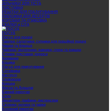
ДІЛЬНИКИ ДЛЯ ТІСТА
ПІДСТАВКИ
РЕШІТКИ ДЛЯ ГЛАЗУРУВАННЯ
ПІДЛОЖКИ ДЛЯ ДЕСЕРТІВ
КОРОБКИ ТА УПАКОВКА
СКАЛКИ и СІТА
ПОСУД
Посуд для подачі
Тарілки, салатники, супники для порційної подачі
Чашки та блюдця
Чайники, молочники, кавники, глеки та кришки
Страви, підставки, підноси
Креманки
Кошики
Посуд для приготування
Сотейники
Каструлі
Сковороди
Кришки
Миска та Дуршлаг
Барний інвентар
Скло
Декантери, графини, диспенсери
Склянки, келихи та чарки
Кухонний інвентар