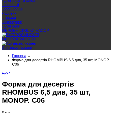
- для тіста та хліба
- японські
- спеціальні
- філейні
- тесаки
- аксесуари
- для риби
ОБРОБНІ ДОШКИ HACCP
ГАСТРОЄМНОСТІ
Афганські казани
Головна
→
Форма для десертів RHOMBUS 6,5 див, 35 шт, MONOP.
C06
Друк
Форма для десертів
RHOMBUS 6,5 див, 35 шт,
MONOP. C06
0 грн.