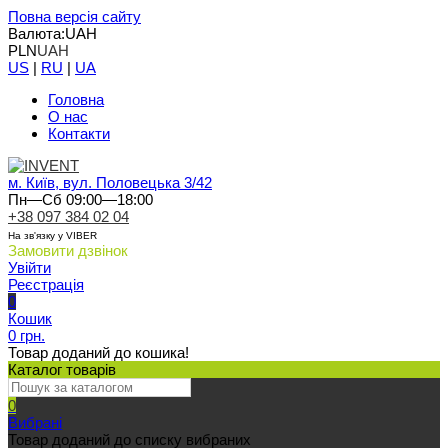
Повна версія сайту
Валюта:
UAH
PLN
UAH
US
|
RU
|
UA
Головна
О нас
Контакти
м. Київ, вул. Половецька 3/42
Пн—Сб 09:00—18:00
+38 097 384 02 04
На зв'язку у VIBER
Замовити дзвінок
Увійти
Реєстрація
0
Кошик
0 грн.
Товар доданий до кошика!
Каталог товарів
0
Вибрані
Товар доданий до списку вибраних