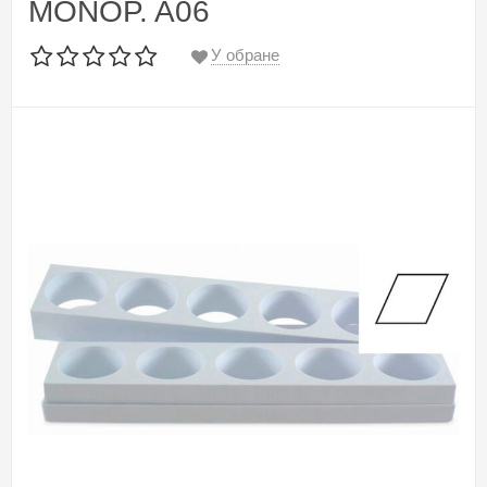
MONOP. A06
У обране