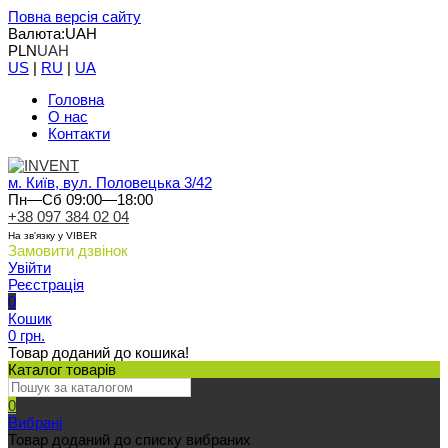
Повна версія сайту
Валюта:
UAH
PLN
UAH
US
|
RU
|
UA
Головна
О нас
Контакти
м. Київ, вул. Половецька 3/42
Пн—Сб 09:00—18:00
+38 097 384 02 04
На зв'язку у VIBER
Замовити дзвінок
Увійти
Реєстрація
0
Кошик
0 грн.
Товар доданий до кошика!
Каталог товарів
0
Вибрані
Товар доданий до списку вибраних