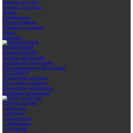
Інвентар для піци
Пляшки для соусів
Ножиці
Сервірування
Cтолові прибори
Противні та жаровні
Клінінг
Кейтерінг
ОБЛАДНАННЯ
Блендери BAMIX
Теплове обладнання
Холодильне обладнання
Електромеханічне обладнання
ТЕСТОМІСИ
Обладнання для бару
Посудомиючі машини
Пакувальне обладнання
Допоміжне обладнання
НОЖІ та ДОСКИ
- обвалочні
- шеф-ножі
- кондитерські
- універсальні
- для овочів