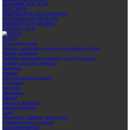
ДІЛЬНИКИ ДЛЯ ТІСТА
ПІДСТАВКИ
РЕШІТКИ ДЛЯ ГЛАЗУРУВАННЯ
ПІДЛОЖКИ ДЛЯ ДЕСЕРТІВ
КОРОБКИ ТА УПАКОВКА
СКАЛКИ и СІТА
ПОСУД
Посуд для подачі
Тарілки, салатники, супники для порційної подачі
Чашки та блюдця
Чайники, молочники, кавники, глеки та кришки
Страви, підставки, підноси
Креманки
Кошики
Посуд для приготування
Сотейники
Каструлі
Сковороди
Кришки
Миска та Дуршлаг
Барний інвентар
Скло
Декантери, графини, диспенсери
Склянки, келихи та чарки
Кухонний інвентар