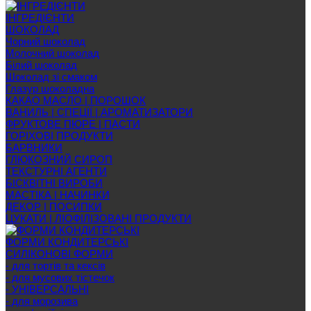
ІНГРЕДІЄНТИ
ШОКОЛАД
Чорний шоколад
Молочний шоколад
Білий шоколад
Шоколад зі смаком
Глазур шоколадна
КАКАО МАСЛО | ПОРОШОК
ВАНИЛЬ | СПЕЦІЇ | АРОМАТИЗАТОРИ
ФРУКТОВЕ ПЮРЕ | ПАСТИ
ГОРІХОВІ ПРОДУКТИ
БАРВНИКИ
ГЛЮКОЗНИЙ СИРОП
ТЕКСТУРНІ АГЕНТИ
БІСКВІТНІ ВИРОБИ
МАСТІКА | НАЧИНКИ
ДЕКОР | ПОСИПКИ
ЦУКАТИ | ЛІОФІЛІЗОВАНІ ПРОДУКТИ
ФОРМИ КОНДИТЕРСЬКІ
СИЛІКОНОВІ ФОРМИ
- для тортів та кексів
- для мусових тістечок
- УНІВЕРСАЛЬНІ
- для морозива