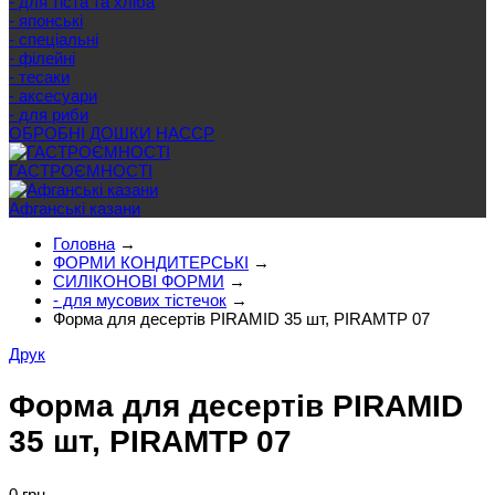
- для тіста та хліба
- японські
- спеціальні
- філейні
- тесаки
- аксесуари
- для риби
ОБРОБНІ ДОШКИ HACCP
ГАСТРОЄМНОСТІ
Афганські казани
Головна
→
ФОРМИ КОНДИТЕРСЬКІ
→
СИЛІКОНОВІ ФОРМИ
→
- для мусових тістечок
→
Форма для десертів PIRAMID 35 шт, PIRAMTP 07
Друк
Форма для десертів PIRAMID
35 шт, PIRAMTP 07
0 грн.