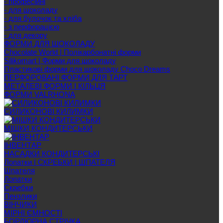
- професійні
- для шоколаду
- для булочок та хліба
- з перфорацією
- для декору
ФОРМИ ДЛЯ ШОКОЛАДУ
Chocolate World | Полікарбонатні форми
Silikomart | Форми для шоколаду
Пластикові форми для шоколаду Choco Dreams
ПЕРФОРОВАНІ ФОРМИ ДЛЯ ТАРТ
МЕТАЛЕВІ ФОРМИ І КІЛЬЦЯ
ФОРМИ VALRHONA
СИЛИКОНОВІ КИЛИМКИ
МІШКИ КОНДИТЕРСЬКИ
ІНВЕНТАР
НАСАДКИ КОНДИТЕРСЬКІ
Лопатки | СКРЕБКИ | ШПАТЕЛЯ
Шпателя
Лопатки
Скребки
Пензлики
ВІНЧИКИ
МІРНІ ЄМНОСТІ
БОРДЮРНА СТРІЧКА