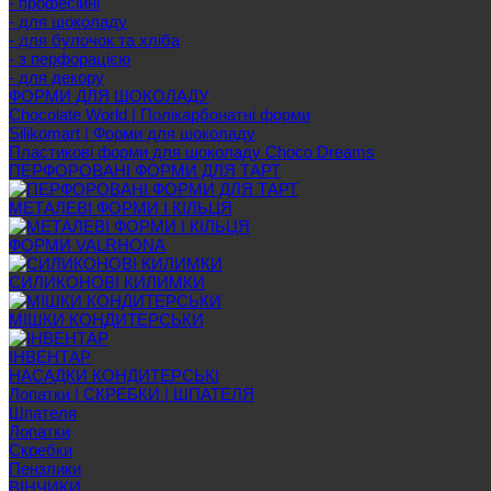
- професійні
- для шоколаду
- для булочок та хліба
- з перфорацією
- для декору
ФОРМИ ДЛЯ ШОКОЛАДУ
Chocolate World | Полікарбонатні форми
Silikomart | Форми для шоколаду
Пластикові форми для шоколаду Choco Dreams
ПЕРФОРОВАНІ ФОРМИ ДЛЯ ТАРТ
МЕТАЛЕВІ ФОРМИ І КІЛЬЦЯ
ФОРМИ VALRHONA
СИЛИКОНОВІ КИЛИМКИ
МІШКИ КОНДИТЕРСЬКИ
ІНВЕНТАР
НАСАДКИ КОНДИТЕРСЬКІ
Лопатки | СКРЕБКИ | ШПАТЕЛЯ
Шпателя
Лопатки
Скребки
Пензлики
ВІНЧИКИ