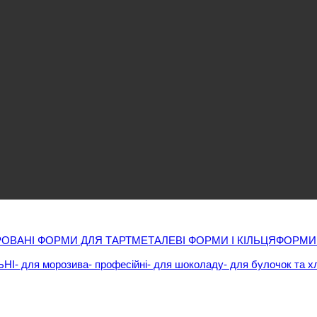
ОВАНІ ФОРМИ ДЛЯ ТАРТ
МЕТАЛЕВІ ФОРМИ І КІЛЬЦЯ
ФОРМИ
ЬНІ
- для морозива
- професійні
- для шоколаду
- для булочок та х