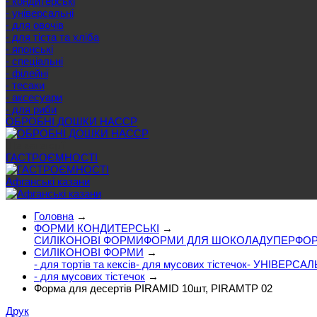
- кондитерські
- універсальні
- для овочів
- для тіста та хліба
- японські
- спеціальні
- філейні
- тесаки
- аксесуари
- для риби
ОБРОБНІ ДОШКИ HACCP
Ще категорії
ГАСТРОЄМНОСТІ
Афганські казани
Головна
→
ФОРМИ КОНДИТЕРСЬКІ
→
СИЛІКОНОВІ ФОРМИ
ФОРМИ ДЛЯ ШОКОЛАДУ
ПЕРФОР
СИЛІКОНОВІ ФОРМИ
→
- для тортів та кексів
- для мусових тістечок
- УНІВЕРСАЛ
- для мусових тістечок
→
Форма для десертів PIRAMID 10шт, PIRAMTP 02
Друк