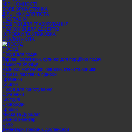
МІРНІ ЄМНОСТІ
БОРДЮРНА СТРІЧКА
ДІЛЬНИКИ ДЛЯ ТІСТА
ПІДСТАВКИ
РЕШІТКИ ДЛЯ ГЛАЗУРУВАННЯ
ПІДЛОЖКИ ДЛЯ ДЕСЕРТІВ
КОРОБКИ ТА УПАКОВКА
СКАЛКИ и СІТА
ПОСУД
Посуд для подачі
Тарілки, салатники, супники для порційної подачі
Чашки та блюдця
Чайники, молочники, кавники, глеки та кришки
Страви, підставки, підноси
Креманки
Кошики
Посуд для приготування
Сотейники
Каструлі
Сковороди
Кришки
Миска та Дуршлаг
Барний інвентар
Скло
Декантери, графини, диспенсери