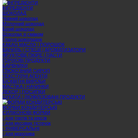
ІНГРЕДІЄНТИ
ШОКОЛАД
Чорний шоколад
Молочний шоколад
Білий шоколад
Шоколад зі смаком
Глазур шоколадна
КАКАО МАСЛО | ПОРОШОК
ВАНИЛЬ | СПЕЦІЇ | АРОМАТИЗАТОРИ
ФРУКТОВЕ ПЮРЕ | ПАСТИ
ГОРІХОВІ ПРОДУКТИ
БАРВНИКИ
ГЛЮКОЗНИЙ СИРОП
ТЕКСТУРНІ АГЕНТИ
БІСКВІТНІ ВИРОБИ
МАСТІКА | НАЧИНКИ
ДЕКОР | ПОСИПКИ
ЦУКАТИ | ЛІОФІЛІЗОВАНІ ПРОДУКТИ
ФОРМИ КОНДИТЕРСЬКІ
СИЛІКОНОВІ ФОРМИ
- для тортів та кексів
- для мусових тістечок
- УНІВЕРСАЛЬНІ
- для морозива