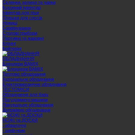
Склянки, келихи та чарки
Кухонний інвентар
Інвентар для піци
Пляшки для соусів
Ножиці
Сервірування
Cтолові прибори
Противні та жаровні
Клінінг
Кейтерінг
ОБЛАДНАННЯ
Блендери BAMIX
Теплове обладнання
Холодильне обладнання
Електромеханічне обладнання
ТЕСТОМІСИ
Обладнання для бару
Посудомиючі машини
Пакувальне обладнання
Допоміжне обладнання
НОЖІ та ДОСКИ
- обвалочні
- шеф-ножі