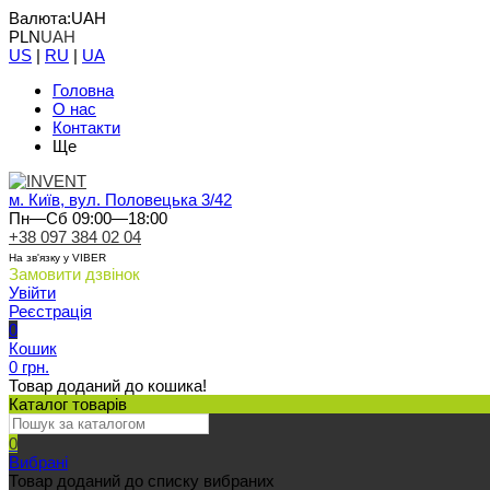
Валюта:
UAH
PLN
UAH
US
|
RU
|
UA
Головна
О нас
Контакти
Ще
м. Київ, вул. Половецька 3/42
Пн—Сб 09:00—18:00
+38 097 384 02 04
На зв'язку у VIBER
Замовити дзвінок
Увійти
Реєстрація
0
Кошик
0 грн.
Товар доданий до кошика!
Каталог товарів
0
Вибрані
Товар доданий до списку вибраних