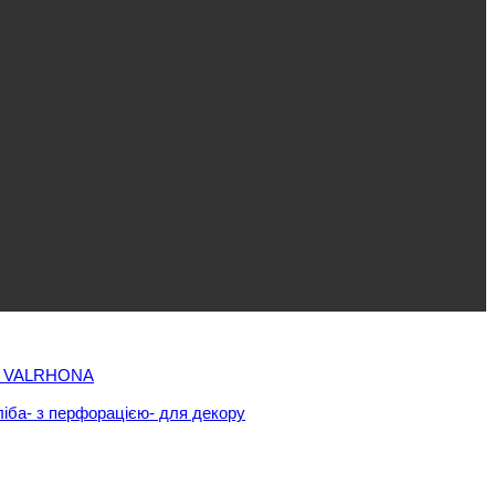
 VALRHONA
ліба
- з перфорацією
- для декору