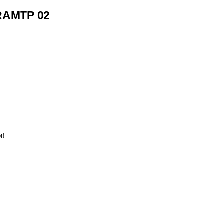
IRAMTP 02
и!