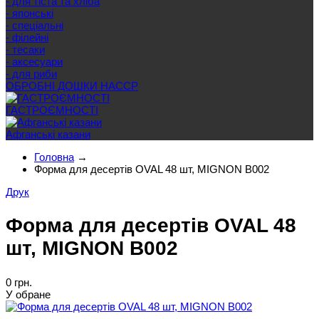
- для тіста та хліба
- японські
- спеціальні
- філейні
- тесаки
- аксесуари
- для риби
ОБРОБНІ ДОШКИ HACCP
ГАСТРОЄМНОСТІ
Афганські казани
Головна
→
Форма для десертів OVAL 48 шт, MIGNON B002
Друк
Форма для десертів OVAL 48
шт, MIGNON B002
0 грн.
У обране