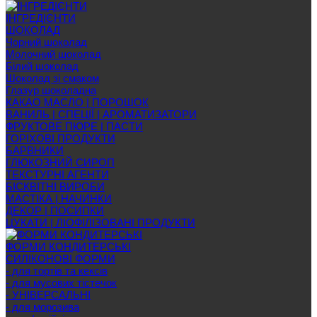
ІНГРЕДІЄНТИ
ШОКОЛАД
Чорний шоколад
Молочний шоколад
Білий шоколад
Шоколад зі смаком
Глазур шоколадна
КАКАО МАСЛО | ПОРОШОК
ВАНИЛЬ | СПЕЦІЇ | АРОМАТИЗАТОРИ
ФРУКТОВЕ ПЮРЕ | ПАСТИ
ГОРІХОВІ ПРОДУКТИ
БАРВНИКИ
ГЛЮКОЗНИЙ СИРОП
ТЕКСТУРНІ АГЕНТИ
БІСКВІТНІ ВИРОБИ
МАСТІКА | НАЧИНКИ
ДЕКОР | ПОСИПКИ
ЦУКАТИ | ЛІОФІЛІЗОВАНІ ПРОДУКТИ
ФОРМИ КОНДИТЕРСЬКІ
СИЛІКОНОВІ ФОРМИ
- для тортів та кексів
- для мусових тістечок
- УНІВЕРСАЛЬНІ
- для морозива