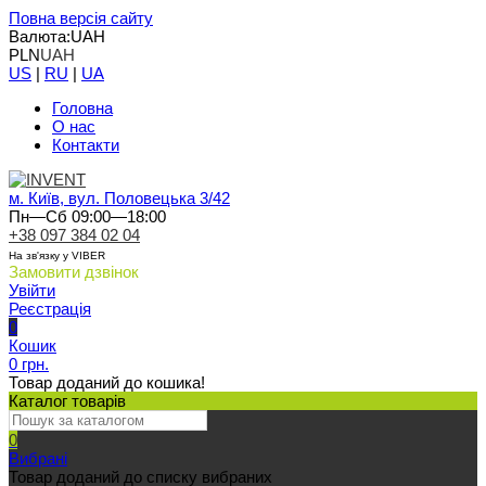
Повна версія сайту
Валюта:
UAH
PLN
UAH
US
|
RU
|
UA
Головна
О нас
Контакти
м. Київ, вул. Половецька 3/42
Пн—Сб 09:00—18:00
+38 097 384 02 04
На зв'язку у VIBER
Замовити дзвінок
Увійти
Реєстрація
0
Кошик
0 грн.
Товар доданий до кошика!
Каталог товарів
0
Вибрані
Товар доданий до списку вибраних