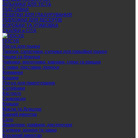
ДІЛЬНИКИ ДЛЯ ТІСТА
ПІДСТАВКИ
РЕШІТКИ ДЛЯ ГЛАЗУРУВАННЯ
ПІДЛОЖКИ ДЛЯ ДЕСЕРТІВ
КОРОБКИ ТА УПАКОВКА
СКАЛКИ и СІТА
ПОСУД
Посуд для подачі
Тарілки, салатники, супники для порційної подачі
Чашки та блюдця
Чайники, молочники, кавники, глеки та кришки
Страви, підставки, підноси
Креманки
Кошики
Посуд для приготування
Сотейники
Каструлі
Сковороди
Кришки
Миска та Дуршлаг
Барний інвентар
Скло
Декантери, графини, диспенсери
Склянки, келихи та чарки
Кухонний інвентар