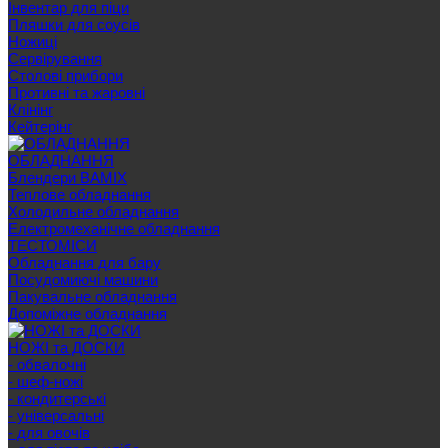
Інвентар для піци
Пляшки для соусів
Ножиці
Сервірування
Cтолові прибори
Противні та жаровні
Клінінг
Кейтерінг
ОБЛАДНАННЯ
Блендери BAMIX
Теплове обладнання
Холодильне обладнання
Електромеханічне обладнання
ТЕСТОМІСИ
Обладнання для бару
Посудомиючі машини
Пакувальне обладнання
Допоміжне обладнання
НОЖІ та ДОСКИ
- обвалочні
- шеф-ножі
- кондитерські
- універсальні
- для овочів