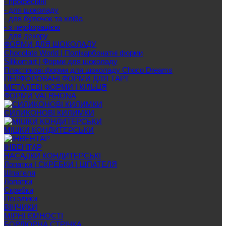
- професійні
- для шоколаду
- для булочок та хліба
- з перфорацією
- для декору
ФОРМИ ДЛЯ ШОКОЛАДУ
Chocolate World | Полікарбонатні форми
Silikomart | Форми для шоколаду
Пластикові форми для шоколаду Choco Dreams
ПЕРФОРОВАНІ ФОРМИ ДЛЯ ТАРТ
МЕТАЛЕВІ ФОРМИ І КІЛЬЦЯ
ФОРМИ VALRHONA
СИЛИКОНОВІ КИЛИМКИ
МІШКИ КОНДИТЕРСЬКИ
ІНВЕНТАР
НАСАДКИ КОНДИТЕРСЬКІ
Лопатки | СКРЕБКИ | ШПАТЕЛЯ
Шпателя
Лопатки
Скребки
Пензлики
ВІНЧИКИ
МІРНІ ЄМНОСТІ
БОРДЮРНА СТРІЧКА