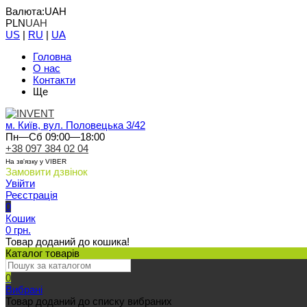
Валюта:
UAH
PLN
UAH
US
|
RU
|
UA
Головна
О нас
Контакти
Ще
м. Київ, вул. Половецька 3/42
Пн—Сб 09:00—18:00
+38 097 384 02 04
На зв'язку у VIBER
Замовити дзвінок
Увійти
Реєстрація
0
Кошик
0 грн.
Товар доданий до кошика!
Каталог товарів
0
Вибрані
Товар доданий до списку вибраних