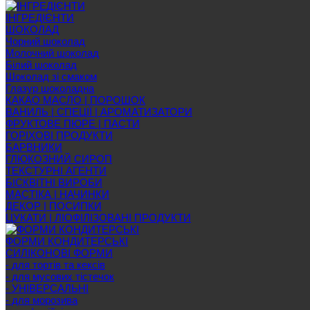
ІНГРЕДІЄНТИ
ШОКОЛАД
Чорний шоколад
Молочний шоколад
Білий шоколад
Шоколад зі смаком
Глазур шоколадна
КАКАО МАСЛО | ПОРОШОК
ВАНИЛЬ | СПЕЦІЇ | АРОМАТИЗАТОРИ
ФРУКТОВЕ ПЮРЕ | ПАСТИ
ГОРІХОВІ ПРОДУКТИ
БАРВНИКИ
ГЛЮКОЗНИЙ СИРОП
ТЕКСТУРНІ АГЕНТИ
БІСКВІТНІ ВИРОБИ
МАСТІКА | НАЧИНКИ
ДЕКОР | ПОСИПКИ
ЦУКАТИ | ЛІОФІЛІЗОВАНІ ПРОДУКТИ
ФОРМИ КОНДИТЕРСЬКІ
СИЛІКОНОВІ ФОРМИ
- для тортів та кексів
- для мусових тістечок
- УНІВЕРСАЛЬНІ
- для морозива