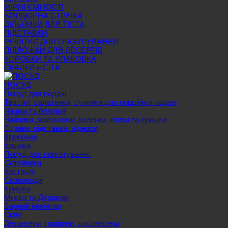
МІРНІ ЄМНОСТІ
БОРДЮРНА СТРІЧКА
ДІЛЬНИКИ ДЛЯ ТІСТА
ПІДСТАВКИ
РЕШІТКИ ДЛЯ ГЛАЗУРУВАННЯ
ПІДЛОЖКИ ДЛЯ ДЕСЕРТІВ
КОРОБКИ ТА УПАКОВКА
СКАЛКИ и СІТА
ПОСУД
Посуд для подачі
Тарілки, салатники, супники для порційної подачі
Чашки та блюдця
Чайники, молочники, кавники, глеки та кришки
Страви, підставки, підноси
Креманки
Кошики
Посуд для приготування
Сотейники
Каструлі
Сковороди
Кришки
Миска та Дуршлаг
Барний інвентар
Скло
Декантери, графини, диспенсери