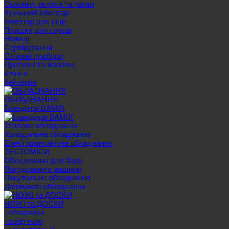
Склянки, келихи та чарки
Кухонний інвентар
Інвентар для піци
Пляшки для соусів
Ножиці
Сервірування
Cтолові прибори
Противні та жаровні
Клінінг
Кейтерінг
ОБЛАДНАННЯ
Блендери BAMIX
Теплове обладнання
Холодильне обладнання
Електромеханічне обладнання
ТЕСТОМІСИ
Обладнання для бару
Посудомиючі машини
Пакувальне обладнання
Допоміжне обладнання
НОЖІ та ДОСКИ
- обвалочні
- шеф-ножі