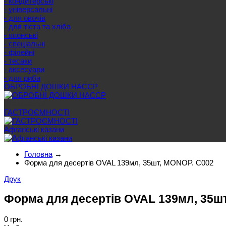
- кондитерські
- універсальні
- для овочів
- для тіста та хліба
- японські
- спеціальні
- філейні
- тесаки
- аксесуари
- для риби
ОБРОБНІ ДОШКИ HACCP
Ще категорії
ГАСТРОЄМНОСТІ
Афганські казани
Головна
→
Форма для десертів OVAL 139мл, 35шт, MONOP. C002
Друк
Форма для десертів OVAL 139мл, 35ш
0 грн.