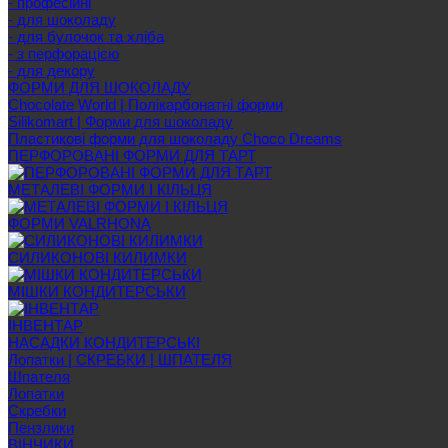
- професійні
- для шоколаду
- для булочок та хліба
- з перфорацією
- для декору
ФОРМИ ДЛЯ ШОКОЛАДУ
Chocolate World | Полікарбонатні форми
Silikomart | Форми для шоколаду
Пластикові форми для шоколаду Choco Dreams
ПЕРФОРОВАНІ ФОРМИ ДЛЯ ТАРТ
МЕТАЛЕВІ ФОРМИ І КІЛЬЦЯ
ФОРМИ VALRHONA
СИЛИКОНОВІ КИЛИМКИ
МІШКИ КОНДИТЕРСЬКИ
ІНВЕНТАР
НАСАДКИ КОНДИТЕРСЬКІ
Лопатки | СКРЕБКИ | ШПАТЕЛЯ
Шпателя
Лопатки
Скребки
Пензлики
ВІНЧИКИ