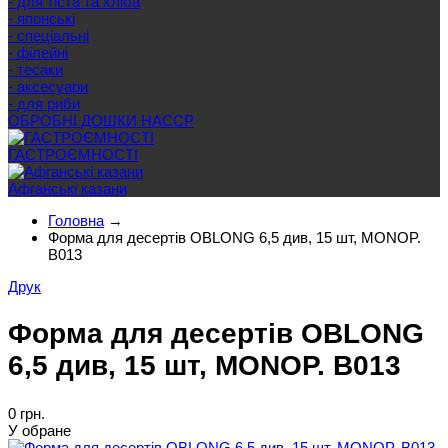
- для тіста та хліба
- японські
- спеціальні
- філейні
- тесаки
- аксесуари
- для риби
ОБРОБНІ ДОШКИ HACCP
ГАСТРОЄМНОСТІ
Афганські казани
Головна
→
Форма для десертів OBLONG 6,5 див, 15 шт, MONOP.
B013
Друк
Форма для десертів OBLONG
6,5 див, 15 шт, MONOP. B013
0 грн.
У обране