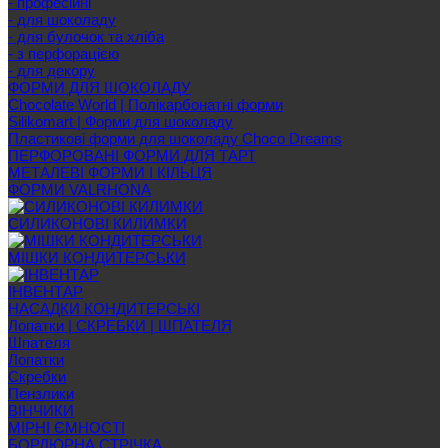
- професійні
- для шоколаду
- для булочок та хліба
- з перфорацією
- для декору
ФОРМИ ДЛЯ ШОКОЛАДУ
Chocolate World | Полікарбонатні форми
Silikomart | Форми для шоколаду
Пластикові форми для шоколаду Choco Dreams
ПЕРФОРОВАНІ ФОРМИ ДЛЯ ТАРТ
МЕТАЛЕВІ ФОРМИ І КІЛЬЦЯ
ФОРМИ VALRHONA
СИЛИКОНОВІ КИЛИМКИ
МІШКИ КОНДИТЕРСЬКИ
ІНВЕНТАР
НАСАДКИ КОНДИТЕРСЬКІ
Лопатки | СКРЕБКИ | ШПАТЕЛЯ
Шпателя
Лопатки
Скребки
Пензлики
ВІНЧИКИ
МІРНІ ЄМНОСТІ
БОРДЮРНА СТРІЧКА