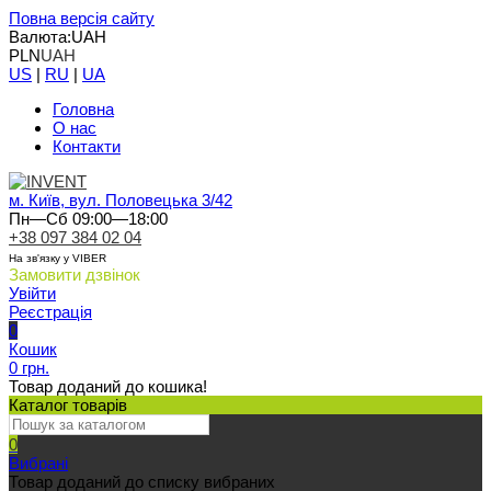
Повна версія сайту
Валюта:
UAH
PLN
UAH
US
|
RU
|
UA
Головна
О нас
Контакти
м. Київ, вул. Половецька 3/42
Пн—Сб 09:00—18:00
+38 097 384 02 04
На зв'язку у VIBER
Замовити дзвінок
Увійти
Реєстрація
0
Кошик
0 грн.
Товар доданий до кошика!
Каталог товарів
0
Вибрані
Товар доданий до списку вибраних