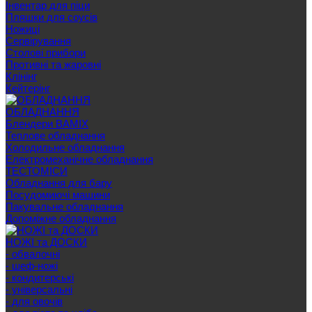
Інвентар для піци
Пляшки для соусів
Ножиці
Сервірування
Cтолові прибори
Противні та жаровні
Клінінг
Кейтерінг
ОБЛАДНАННЯ
Блендери BAMIX
Теплове обладнання
Холодильне обладнання
Електромеханічне обладнання
ТЕСТОМІСИ
Обладнання для бару
Посудомиючі машини
Пакувальне обладнання
Допоміжне обладнання
НОЖІ та ДОСКИ
- обвалочні
- шеф-ножі
- кондитерські
- універсальні
- для овочів