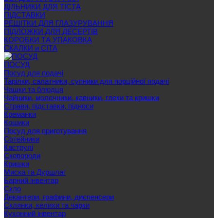
ДІЛЬНИКИ ДЛЯ ТІСТА
ПІДСТАВКИ
РЕШІТКИ ДЛЯ ГЛАЗУРУВАННЯ
ПІДЛОЖКИ ДЛЯ ДЕСЕРТІВ
КОРОБКИ ТА УПАКОВКА
СКАЛКИ и СІТА
ПОСУД
Посуд для подачі
Тарілки, салатники, супники для порційної подачі
Чашки та блюдця
Чайники, молочники, кавники, глеки та кришки
Страви, підставки, підноси
Креманки
Кошики
Посуд для приготування
Сотейники
Каструлі
Сковороди
Кришки
Миска та Дуршлаг
Барний інвентар
Скло
Декантери, графини, диспенсери
Склянки, келихи та чарки
Кухонний інвентар