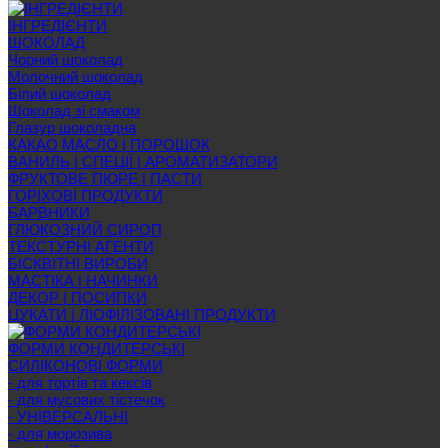
ІНГРЕДІЄНТИ
ШОКОЛАД
Чорний шоколад
Молочний шоколад
Білий шоколад
Шоколад зі смаком
Глазур шоколадна
КАКАО МАСЛО | ПОРОШОК
ВАНИЛЬ | СПЕЦІЇ | АРОМАТИЗАТОРИ
ФРУКТОВЕ ПЮРЕ | ПАСТИ
ГОРІХОВІ ПРОДУКТИ
БАРВНИКИ
ГЛЮКОЗНИЙ СИРОП
ТЕКСТУРНІ АГЕНТИ
БІСКВІТНІ ВИРОБИ
МАСТІКА | НАЧИНКИ
ДЕКОР | ПОСИПКИ
ЦУКАТИ | ЛІОФІЛІЗОВАНІ ПРОДУКТИ
ФОРМИ КОНДИТЕРСЬКІ
СИЛІКОНОВІ ФОРМИ
- для тортів та кексів
- для мусових тістечок
- УНІВЕРСАЛЬНІ
- для морозива