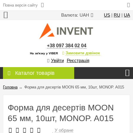
Повна версія сайту
Валюта:
UAH
US
|
RU
|
UA
+38 097 384 02 04
Замовити дзвінок
На зв'язку у VIBER
Увійти
Реєстрація
Каталог товарів
Головна
→
Форма для десертів MOON 65 мм, 10шт, MONOP. A015
Форма для десертів MOON
65 мм, 10шт, MONOP. A015
У обране