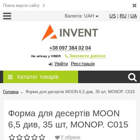
Повна версія сайту
Валюта:
UAH
US
|
RU
|
UA
+38 097 384 02 04
Замовити дзвінок
На зв'язку у VIBER
Увійти
Реєстрація
Каталог товарів
Головна
→
Форма для десертів MOON 6,5 див, 35 шт, MONOP. C015
Форма для десертів MOON
6,5 див, 35 шт, MONOP. C015
У обране