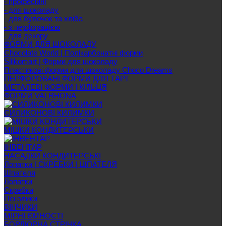
- професійні
- для шоколаду
- для булочок та хліба
- з перфорацією
- для декору
ФОРМИ ДЛЯ ШОКОЛАДУ
Chocolate World | Полікарбонатні форми
Silikomart | Форми для шоколаду
Пластикові форми для шоколаду Choco Dreams
ПЕРФОРОВАНІ ФОРМИ ДЛЯ ТАРТ
МЕТАЛЕВІ ФОРМИ І КІЛЬЦЯ
ФОРМИ VALRHONA
СИЛИКОНОВІ КИЛИМКИ
МІШКИ КОНДИТЕРСЬКИ
ІНВЕНТАР
НАСАДКИ КОНДИТЕРСЬКІ
Лопатки | СКРЕБКИ | ШПАТЕЛЯ
Шпателя
Лопатки
Скребки
Пензлики
ВІНЧИКИ
МІРНІ ЄМНОСТІ
БОРДЮРНА СТРІЧКА