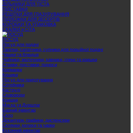
ДІЛЬНИКИ ДЛЯ ТІСТА
ПІДСТАВКИ
РЕШІТКИ ДЛЯ ГЛАЗУРУВАННЯ
ПІДЛОЖКИ ДЛЯ ДЕСЕРТІВ
КОРОБКИ ТА УПАКОВКА
СКАЛКИ и СІТА
ПОСУД
Посуд для подачі
Тарілки, салатники, супники для порційної подачі
Чашки та блюдця
Чайники, молочники, кавники, глеки та кришки
Страви, підставки, підноси
Креманки
Кошики
Посуд для приготування
Сотейники
Каструлі
Сковороди
Кришки
Миска та Дуршлаг
Барний інвентар
Скло
Декантери, графини, диспенсери
Склянки, келихи та чарки
Кухонний інвентар