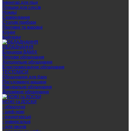
Інвентар для піци
Пляшки для соусів
Ножиці
Сервірування
Cтолові прибори
Противні та жаровні
Клінінг
Кейтерінг
ОБЛАДНАННЯ
Блендери BAMIX
Теплове обладнання
Холодильне обладнання
Електромеханічне обладнання
ТЕСТОМІСИ
Обладнання для бару
Посудомиючі машини
Пакувальне обладнання
Допоміжне обладнання
НОЖІ та ДОСКИ
- обвалочні
- шеф-ножі
- кондитерські
- універсальні
- для овочів