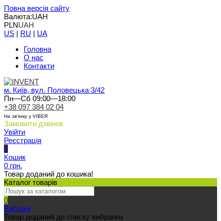
Повна версія сайту
Валюта:
UAH
PLN
UAH
US
|
RU
|
UA
Головна
О нас
Контакти
м. Київ, вул. Половецька 3/42
Пн—Сб 09:00—18:00
+38 097 384 02 04
На зв'язку у VIBER
Замовити дзвінок
Увійти
Реєстрація
0
Кошик
0 грн.
Товар доданий до кошика!
Каталог товарів
0
Вибрані
Товар доданий до списку вибраних