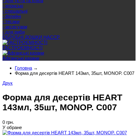
- для тіста та хліба
- японські
- спеціальні
- філейні
- тесаки
- аксесуари
- для риби
ОБРОБНІ ДОШКИ HACCP
ГАСТРОЄМНОСТІ
Афганські казани
Головна
→
Форма для десертів HEART 143мл, 35шт, MONOP. C007
Друк
Форма для десертів HEART
143мл, 35шт, MONOP. C007
0 грн.
У обране