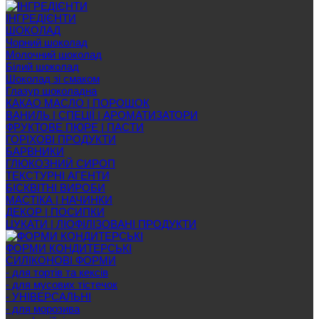
ІНГРЕДІЄНТИ
ШОКОЛАД
Чорний шоколад
Молочний шоколад
Білий шоколад
Шоколад зі смаком
Глазур шоколадна
КАКАО МАСЛО | ПОРОШОК
ВАНИЛЬ | СПЕЦІЇ | АРОМАТИЗАТОРИ
ФРУКТОВЕ ПЮРЕ | ПАСТИ
ГОРІХОВІ ПРОДУКТИ
БАРВНИКИ
ГЛЮКОЗНИЙ СИРОП
ТЕКСТУРНІ АГЕНТИ
БІСКВІТНІ ВИРОБИ
МАСТІКА | НАЧИНКИ
ДЕКОР | ПОСИПКИ
ЦУКАТИ | ЛІОФІЛІЗОВАНІ ПРОДУКТИ
ФОРМИ КОНДИТЕРСЬКІ
СИЛІКОНОВІ ФОРМИ
- для тортів та кексів
- для мусових тістечок
- УНІВЕРСАЛЬНІ
- для морозива