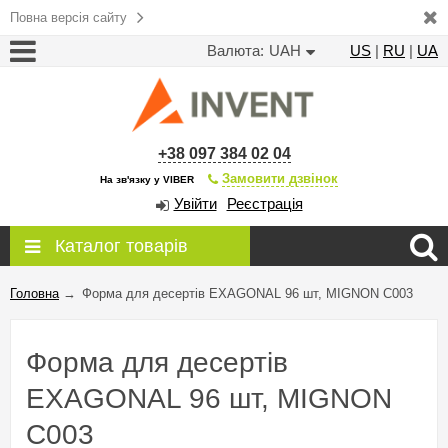
Повна версія сайту
Валюта:
UAH
US
|
RU
|
UA
+38 097 384 02 04
Замовити дзвінок
На зв'язку у VIBER
Увійти
Реєстрація
Каталог товарів
Головна
→
Форма для десертів EXAGONAL 96 шт, MIGNON C003
Форма для десертів
EXAGONAL 96 шт, MIGNON
C003