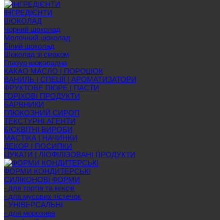
ІНГРЕДІЄНТИ
ШОКОЛАД
Чорний шоколад
Молочний шоколад
Білий шоколад
Шоколад зі смаком
Глазур шоколадна
КАКАО МАСЛО | ПОРОШОК
ВАНИЛЬ | СПЕЦІЇ | АРОМАТИЗАТОРИ
ФРУКТОВЕ ПЮРЕ | ПАСТИ
ГОРІХОВІ ПРОДУКТИ
БАРВНИКИ
ГЛЮКОЗНИЙ СИРОП
ТЕКСТУРНІ АГЕНТИ
БІСКВІТНІ ВИРОБИ
МАСТІКА | НАЧИНКИ
ДЕКОР | ПОСИПКИ
ЦУКАТИ | ЛІОФІЛІЗОВАНІ ПРОДУКТИ
ФОРМИ КОНДИТЕРСЬКІ
СИЛІКОНОВІ ФОРМИ
- для тортів та кексів
- для мусових тістечок
- УНІВЕРСАЛЬНІ
- для морозива