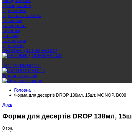
- кондитерські
- універсальні
- для овочів
- для тіста та хліба
- японські
- спеціальні
- філейні
- тесаки
- аксесуари
- для риби
ОБРОБНІ ДОШКИ HACCP
Ще категорії
ГАСТРОЄМНОСТІ
Афганські казани
Головна
→
Форма для десертів DROP 138мл, 15шт, MONOP. B008
Друк
Форма для десертів DROP 138мл, 15ш
0 грн.