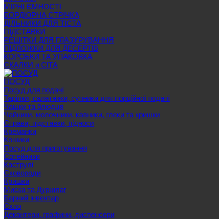
МІРНІ ЄМНОСТІ
БОРДЮРНА СТРІЧКА
ДІЛЬНИКИ ДЛЯ ТІСТА
ПІДСТАВКИ
РЕШІТКИ ДЛЯ ГЛАЗУРУВАННЯ
ПІДЛОЖКИ ДЛЯ ДЕСЕРТІВ
КОРОБКИ ТА УПАКОВКА
СКАЛКИ и СІТА
ПОСУД
Посуд для подачі
Тарілки, салатники, супники для порційної подачі
Чашки та блюдця
Чайники, молочники, кавники, глеки та кришки
Страви, підставки, підноси
Креманки
Кошики
Посуд для приготування
Сотейники
Каструлі
Сковороди
Кришки
Миска та Дуршлаг
Барний інвентар
Скло
Декантери, графини, диспенсери