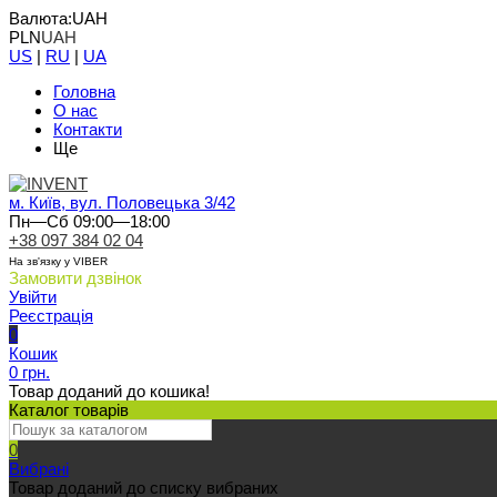
Валюта:
UAH
PLN
UAH
US
|
RU
|
UA
Головна
О нас
Контакти
Ще
м. Київ, вул. Половецька 3/42
Пн—Сб 09:00—18:00
+38 097 384 02 04
На зв'язку у VIBER
Замовити дзвінок
Увійти
Реєстрація
0
Кошик
0 грн.
Товар доданий до кошика!
Каталог товарів
0
Вибрані
Товар доданий до списку вибраних