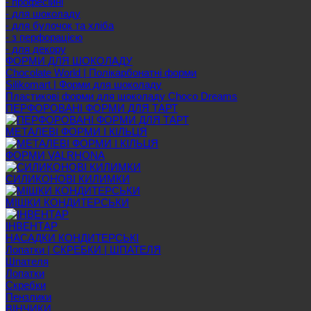
- професійні
- для шоколаду
- для булочок та хліба
- з перфорацією
- для декору
ФОРМИ ДЛЯ ШОКОЛАДУ
Chocolate World | Полікарбонатні форми
Silikomart | Форми для шоколаду
Пластикові форми для шоколаду Choco Dreams
ПЕРФОРОВАНІ ФОРМИ ДЛЯ ТАРТ
МЕТАЛЕВІ ФОРМИ І КІЛЬЦЯ
ФОРМИ VALRHONA
СИЛИКОНОВІ КИЛИМКИ
МІШКИ КОНДИТЕРСЬКИ
ІНВЕНТАР
НАСАДКИ КОНДИТЕРСЬКІ
Лопатки | СКРЕБКИ | ШПАТЕЛЯ
Шпателя
Лопатки
Скребки
Пензлики
ВІНЧИКИ