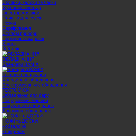
Склянки, келихи та чарки
Кухонний інвентар
Інвентар для піци
Пляшки для соусів
Ножиці
Сервірування
Cтолові прибори
Противні та жаровні
Клінінг
Кейтерінг
ОБЛАДНАННЯ
Блендери BAMIX
Теплове обладнання
Холодильне обладнання
Електромеханічне обладнання
ТЕСТОМІСИ
Обладнання для бару
Посудомиючі машини
Пакувальне обладнання
Допоміжне обладнання
НОЖІ та ДОСКИ
- обвалочні
- шеф-ножі