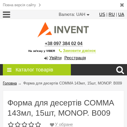
Повна версія сайту
Валюта:
UAH
US
|
RU
|
UA
+38 097 384 02 04
Замовити дзвінок
На зв'язку у VIBER
Увійти
Реєстрація
Каталог товарів
Головна
→
Форма для десертів COMMA 143мл, 15шт, MONOP. B009
Форма для десертів COMMA
143мл, 15шт, MONOP. B009
У обране