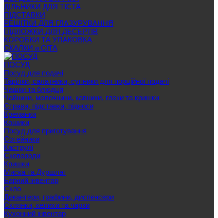
ДІЛЬНИКИ ДЛЯ ТІСТА
ПІДСТАВКИ
РЕШІТКИ ДЛЯ ГЛАЗУРУВАННЯ
ПІДЛОЖКИ ДЛЯ ДЕСЕРТІВ
КОРОБКИ ТА УПАКОВКА
СКАЛКИ и СІТА
ПОСУД
Посуд для подачі
Тарілки, салатники, супники для порційної подачі
Чашки та блюдця
Чайники, молочники, кавники, глеки та кришки
Страви, підставки, підноси
Креманки
Кошики
Посуд для приготування
Сотейники
Каструлі
Сковороди
Кришки
Миска та Дуршлаг
Барний інвентар
Скло
Декантери, графини, диспенсери
Склянки, келихи та чарки
Кухонний інвентар