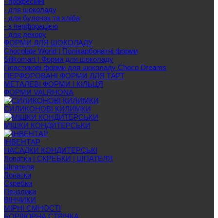
- професійні
- для шоколаду
- для булочок та хліба
- з перфорацією
- для декору
ФОРМИ ДЛЯ ШОКОЛАДУ
Chocolate World | Полікарбонатні форми
Silikomart | Форми для шоколаду
Пластикові форми для шоколаду Choco Dreams
ПЕРФОРОВАНІ ФОРМИ ДЛЯ ТАРТ
МЕТАЛЕВІ ФОРМИ І КІЛЬЦЯ
ФОРМИ VALRHONA
СИЛИКОНОВІ КИЛИМКИ
МІШКИ КОНДИТЕРСЬКИ
ІНВЕНТАР
НАСАДКИ КОНДИТЕРСЬКІ
Лопатки | СКРЕБКИ | ШПАТЕЛЯ
Шпателя
Лопатки
Скребки
Пензлики
ВІНЧИКИ
МІРНІ ЄМНОСТІ
БОРДЮРНА СТРІЧКА