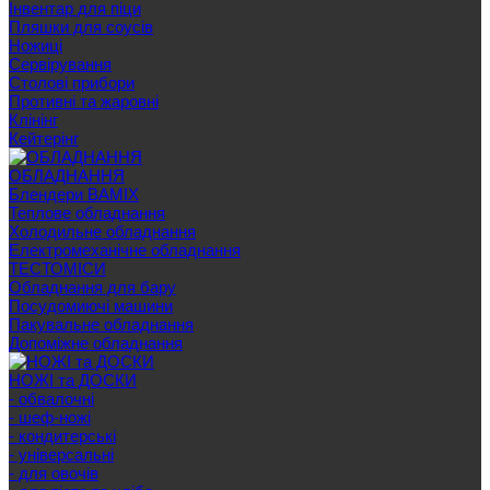
Інвентар для піци
Пляшки для соусів
Ножиці
Сервірування
Cтолові прибори
Противні та жаровні
Клінінг
Кейтерінг
ОБЛАДНАННЯ
Блендери BAMIX
Теплове обладнання
Холодильне обладнання
Електромеханічне обладнання
ТЕСТОМІСИ
Обладнання для бару
Посудомиючі машини
Пакувальне обладнання
Допоміжне обладнання
НОЖІ та ДОСКИ
- обвалочні
- шеф-ножі
- кондитерські
- універсальні
- для овочів