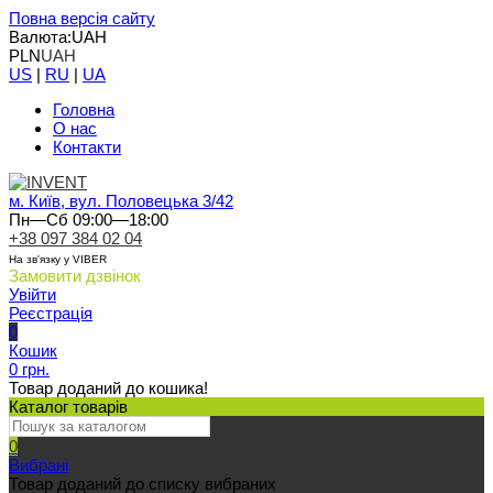
Повна версія сайту
Валюта:
UAH
PLN
UAH
US
|
RU
|
UA
Головна
О нас
Контакти
м. Київ, вул. Половецька 3/42
Пн—Сб 09:00—18:00
+38 097 384 02 04
На зв'язку у VIBER
Замовити дзвінок
Увійти
Реєстрація
0
Кошик
0 грн.
Товар доданий до кошика!
Каталог товарів
0
Вибрані
Товар доданий до списку вибраних