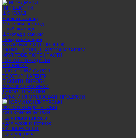
ІНГРЕДІЄНТИ
ШОКОЛАД
Чорний шоколад
Молочний шоколад
Білий шоколад
Шоколад зі смаком
Глазур шоколадна
КАКАО МАСЛО | ПОРОШОК
ВАНИЛЬ | СПЕЦІЇ | АРОМАТИЗАТОРИ
ФРУКТОВЕ ПЮРЕ | ПАСТИ
ГОРІХОВІ ПРОДУКТИ
БАРВНИКИ
ГЛЮКОЗНИЙ СИРОП
ТЕКСТУРНІ АГЕНТИ
БІСКВІТНІ ВИРОБИ
МАСТІКА | НАЧИНКИ
ДЕКОР | ПОСИПКИ
ЦУКАТИ | ЛІОФІЛІЗОВАНІ ПРОДУКТИ
ФОРМИ КОНДИТЕРСЬКІ
СИЛІКОНОВІ ФОРМИ
- для тортів та кексів
- для мусових тістечок
- УНІВЕРСАЛЬНІ
- для морозива