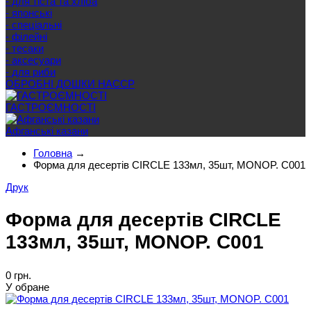
- для тіста та хліба
- японські
- спеціальні
- філейні
- тесаки
- аксесуари
- для риби
ОБРОБНІ ДОШКИ HACCP
ГАСТРОЄМНОСТІ
Афганські казани
Головна
→
Форма для десертів CIRCLE 133мл, 35шт, MONOP. C001
Друк
Форма для десертів CIRCLE
133мл, 35шт, MONOP. C001
0 грн.
У обране