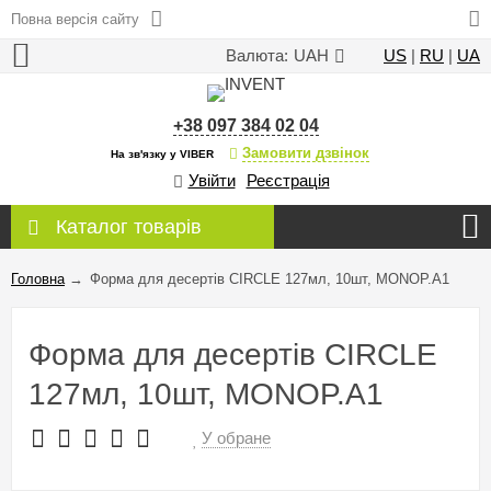
Повна версія сайту
Валюта:
UAH
US
|
RU
|
UA
+38 097 384 02 04
Замовити дзвінок
На зв'язку у VIBER
Увійти
Реєстрація
Каталог товарів
Головна
→
Форма для десертів CIRCLE 127мл, 10шт, MONOP.A1
Форма для десертів CIRCLE
127мл, 10шт, MONOP.A1
У обране