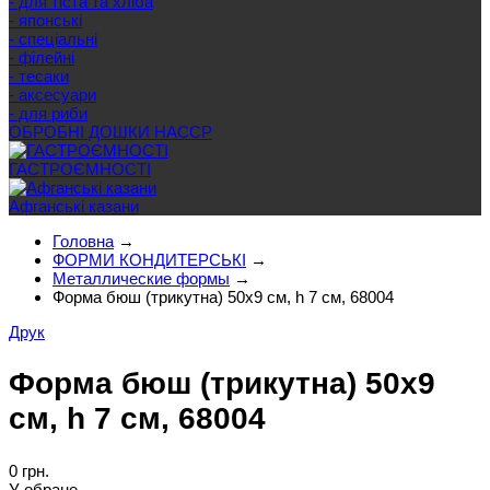
- для тіста та хліба
- японські
- спеціальні
- філейні
- тесаки
- аксесуари
- для риби
ОБРОБНІ ДОШКИ HACCP
ГАСТРОЄМНОСТІ
Афганські казани
Головна
→
ФОРМИ КОНДИТЕРСЬКІ
→
Металлические формы
→
Форма бюш (трикутна) 50х9 см, h 7 см, 68004
Друк
Форма бюш (трикутна) 50х9
см, h 7 см, 68004
0 грн.
У обране