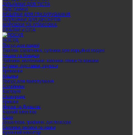
ДІЛЬНИКИ ДЛЯ ТІСТА
ПІДСТАВКИ
РЕШІТКИ ДЛЯ ГЛАЗУРУВАННЯ
ПІДЛОЖКИ ДЛЯ ДЕСЕРТІВ
КОРОБКИ ТА УПАКОВКА
СКАЛКИ и СІТА
ПОСУД
Посуд для подачі
Тарілки, салатники, супники для порційної подачі
Чашки та блюдця
Чайники, молочники, кавники, глеки та кришки
Страви, підставки, підноси
Креманки
Кошики
Посуд для приготування
Сотейники
Каструлі
Сковороди
Кришки
Миска та Дуршлаг
Барний інвентар
Скло
Декантери, графини, диспенсери
Склянки, келихи та чарки
Кухонний інвентар