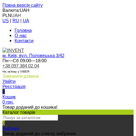
Повна версія сайту
Валюта:
UAH
PLN
UAH
US
|
RU
|
UA
Головна
О нас
Контакти
м. Київ, вул. Половецька 3/42
Пн—Сб 09:00—18:00
+38 097 384 02 04
На зв'язку у VIBER
Замовити дзвінок
Увійти
Реєстрація
0
Кошик
0 грн.
Товар доданий до кошика!
Каталог товарів
0
Вибрані
Товар доданий до списку вибраних