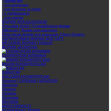
- професійні
- для шоколаду
- для булочок та хліба
- з перфорацією
- для декору
ФОРМИ ДЛЯ ШОКОЛАДУ
Chocolate World | Полікарбонатні форми
Silikomart | Форми для шоколаду
Пластикові форми для шоколаду Choco Dreams
ПЕРФОРОВАНІ ФОРМИ ДЛЯ ТАРТ
МЕТАЛЕВІ ФОРМИ І КІЛЬЦЯ
ФОРМИ VALRHONA
СИЛИКОНОВІ КИЛИМКИ
МІШКИ КОНДИТЕРСЬКИ
ІНВЕНТАР
НАСАДКИ КОНДИТЕРСЬКІ
Лопатки | СКРЕБКИ | ШПАТЕЛЯ
Шпателя
Лопатки
Скребки
Пензлики
ВІНЧИКИ
МІРНІ ЄМНОСТІ
БОРДЮРНА СТРІЧКА