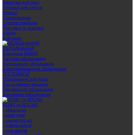
Інвентар для піци
Пляшки для соусів
Ножиці
Сервірування
Cтолові прибори
Противні та жаровні
Клінінг
Кейтерінг
ОБЛАДНАННЯ
Блендери BAMIX
Теплове обладнання
Холодильне обладнання
Електромеханічне обладнання
ТЕСТОМІСИ
Обладнання для бару
Посудомиючі машини
Пакувальне обладнання
Допоміжне обладнання
НОЖІ та ДОСКИ
- обвалочні
- шеф-ножі
- кондитерські
- універсальні
- для овочів