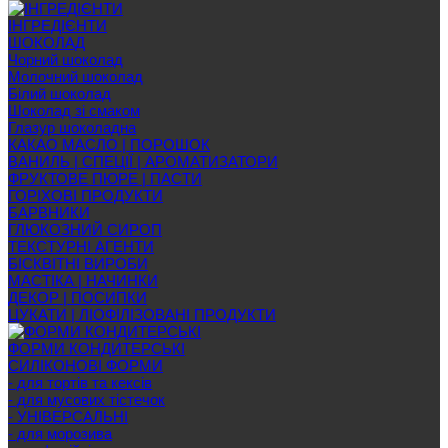
ІНГРЕДІЄНТИ
ШОКОЛАД
Чорний шоколад
Молочний шоколад
Білий шоколад
Шоколад зі смаком
Глазур шоколадна
КАКАО МАСЛО | ПОРОШОК
ВАНИЛЬ | СПЕЦІЇ | АРОМАТИЗАТОРИ
ФРУКТОВЕ ПЮРЕ | ПАСТИ
ГОРІХОВІ ПРОДУКТИ
БАРВНИКИ
ГЛЮКОЗНИЙ СИРОП
ТЕКСТУРНІ АГЕНТИ
БІСКВІТНІ ВИРОБИ
МАСТІКА | НАЧИНКИ
ДЕКОР | ПОСИПКИ
ЦУКАТИ | ЛІОФІЛІЗОВАНІ ПРОДУКТИ
ФОРМИ КОНДИТЕРСЬКІ
СИЛІКОНОВІ ФОРМИ
- для тортів та кексів
- для мусових тістечок
- УНІВЕРСАЛЬНІ
- для морозива