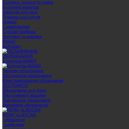
Склянки, келихи та чарки
Кухонний інвентар
Інвентар для піци
Пляшки для соусів
Ножиці
Сервірування
Cтолові прибори
Противні та жаровні
Клінінг
Кейтерінг
ОБЛАДНАННЯ
Блендери BAMIX
Теплове обладнання
Холодильне обладнання
Електромеханічне обладнання
ТЕСТОМІСИ
Обладнання для бару
Посудомиючі машини
Пакувальне обладнання
Допоміжне обладнання
НОЖІ та ДОСКИ
- обвалочні
- шеф-ножі