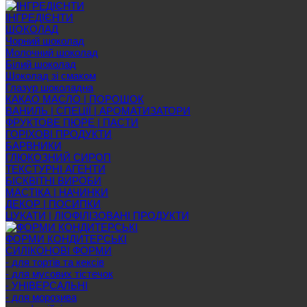
ІНГРЕДІЄНТИ
ШОКОЛАД
Чорний шоколад
Молочний шоколад
Білий шоколад
Шоколад зі смаком
Глазур шоколадна
КАКАО МАСЛО | ПОРОШОК
ВАНИЛЬ | СПЕЦІЇ | АРОМАТИЗАТОРИ
ФРУКТОВЕ ПЮРЕ | ПАСТИ
ГОРІХОВІ ПРОДУКТИ
БАРВНИКИ
ГЛЮКОЗНИЙ СИРОП
ТЕКСТУРНІ АГЕНТИ
БІСКВІТНІ ВИРОБИ
МАСТІКА | НАЧИНКИ
ДЕКОР | ПОСИПКИ
ЦУКАТИ | ЛІОФІЛІЗОВАНІ ПРОДУКТИ
ФОРМИ КОНДИТЕРСЬКІ
СИЛІКОНОВІ ФОРМИ
- для тортів та кексів
- для мусових тістечок
- УНІВЕРСАЛЬНІ
- для морозива