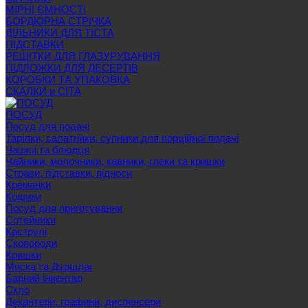
МІРНІ ЄМНОСТІ
БОРДЮРНА СТРІЧКА
ДІЛЬНИКИ ДЛЯ ТІСТА
ПІДСТАВКИ
РЕШІТКИ ДЛЯ ГЛАЗУРУВАННЯ
ПІДЛОЖКИ ДЛЯ ДЕСЕРТІВ
КОРОБКИ ТА УПАКОВКА
СКАЛКИ и СІТА
ПОСУД
Посуд для подачі
Тарілки, салатники, супники для порційної подачі
Чашки та блюдця
Чайники, молочники, кавники, глеки та кришки
Страви, підставки, підноси
Креманки
Кошики
Посуд для приготування
Сотейники
Каструлі
Сковороди
Кришки
Миска та Дуршлаг
Барний інвентар
Скло
Декантери, графини, диспенсери