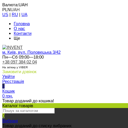
Валюта:
UAH
PLN
UAH
US
|
RU
|
UA
Головна
О нас
Контакти
Ще
м. Київ, вул. Половецька 3/42
Пн—Сб 09:00—18:00
+38 097 384 02 04
На зв'язку у VIBER
Замовити дзвінок
Увійти
Реєстрація
0
Кошик
0 грн.
Товар доданий до кошика!
Каталог товарів
0
Вибрані
Товар доданий до списку вибраних