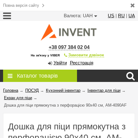
Повна версія сайту
Валюта:
UAH
US
|
RU
|
UA
+38 097 384 02 04
Замовити дзвінок
На зв'язку у VIBER
Увійти
Реєстрація
Каталог товарів
Головна
→
ПОСУД
→
Кухонний інвентар
→
Інвентар для піци
→
Екран для піци
→
Дошка для піци прямокутна з перфорацією 90х40 см, AM-4090AF
Дошка для піци прямокутна з
перфорацією 90х40 см, AM-