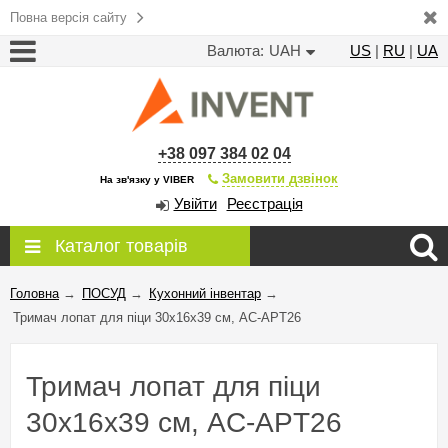
Повна версія сайту
Валюта:
UAH
US
|
RU
|
UA
+38 097 384 02 04
Замовити дзвінок
На зв'язку у VIBER
Увійти
Реєстрація
Каталог товарів
Головна
→
ПОСУД
→
Кухонний інвентар
→
Тримач лопат для піци 30х16х39 см, AC-APT26
Тримач лопат для піци
30х16х39 см, AC-APT26