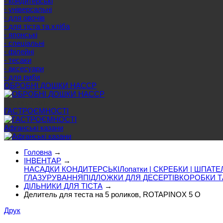
- кондитерські
- універсальні
- для овочів
- для тіста та хліба
- японські
- спеціальні
- філейні
- тесаки
- аксесуари
- для риби
ОБРОБНІ ДОШКИ HACCP
Ще категорії
ГАСТРОЄМНОСТІ
Афганські казани
Головна
→
ІНВЕНТАР
→
НАСАДКИ КОНДИТЕРСЬКІ
Лопатки | СКРЕБКИ | ШПАТЕ
ГЛАЗУРУВАННЯ
ПІДЛОЖКИ ДЛЯ ДЕСЕРТІВ
КОРОБКИ Т
ДІЛЬНИКИ ДЛЯ ТІСТА
→
Делитель для теста на 5 роликов, ROTAPINOX 5 O
Друк