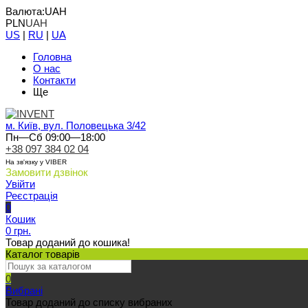
Валюта:
UAH
PLN
UAH
US
|
RU
|
UA
Головна
О нас
Контакти
Ще
м. Київ, вул. Половецька 3/42
Пн—Сб 09:00—18:00
+38 097 384 02 04
На зв'язку у VIBER
Замовити дзвінок
Увійти
Реєстрація
0
Кошик
0 грн.
Товар доданий до кошика!
Каталог товарів
0
Вибрані
Товар доданий до списку вибраних