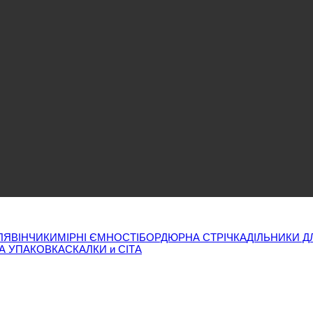
ЛЯ
ВІНЧИКИ
МІРНІ ЄМНОСТІ
БОРДЮРНА СТРІЧКА
ДІЛЬНИКИ Д
А УПАКОВКА
СКАЛКИ и СІТА