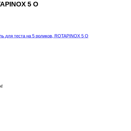
TAPINOX 5 O
и!