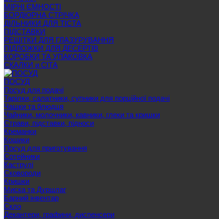
МІРНІ ЄМНОСТІ
БОРДЮРНА СТРІЧКА
ДІЛЬНИКИ ДЛЯ ТІСТА
ПІДСТАВКИ
РЕШІТКИ ДЛЯ ГЛАЗУРУВАННЯ
ПІДЛОЖКИ ДЛЯ ДЕСЕРТІВ
КОРОБКИ ТА УПАКОВКА
СКАЛКИ и СІТА
ПОСУД
Посуд для подачі
Тарілки, салатники, супники для порційної подачі
Чашки та блюдця
Чайники, молочники, кавники, глеки та кришки
Страви, підставки, підноси
Креманки
Кошики
Посуд для приготування
Сотейники
Каструлі
Сковороди
Кришки
Миска та Дуршлаг
Барний інвентар
Скло
Декантери, графини, диспенсери