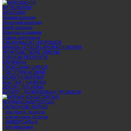
ІНГРЕДІЄНТИ
ШОКОЛАД
Чорний шоколад
Молочний шоколад
Білий шоколад
Шоколад зі смаком
Глазур шоколадна
КАКАО МАСЛО | ПОРОШОК
ВАНИЛЬ | СПЕЦІЇ | АРОМАТИЗАТОРИ
ФРУКТОВЕ ПЮРЕ | ПАСТИ
ГОРІХОВІ ПРОДУКТИ
БАРВНИКИ
ГЛЮКОЗНИЙ СИРОП
ТЕКСТУРНІ АГЕНТИ
БІСКВІТНІ ВИРОБИ
МАСТІКА | НАЧИНКИ
ДЕКОР | ПОСИПКИ
ЦУКАТИ | ЛІОФІЛІЗОВАНІ ПРОДУКТИ
ФОРМИ КОНДИТЕРСЬКІ
СИЛІКОНОВІ ФОРМИ
- для тортів та кексів
- для мусових тістечок
- УНІВЕРСАЛЬНІ
- для морозива