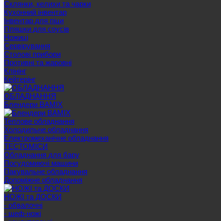
Склянки, келихи та чарки
Кухонний інвентар
Інвентар для піци
Пляшки для соусів
Ножиці
Сервірування
Cтолові прибори
Противні та жаровні
Клінінг
Кейтерінг
ОБЛАДНАННЯ
Блендери BAMIX
Теплове обладнання
Холодильне обладнання
Електромеханічне обладнання
ТЕСТОМІСИ
Обладнання для бару
Посудомиючі машини
Пакувальне обладнання
Допоміжне обладнання
НОЖІ та ДОСКИ
- обвалочні
- шеф-ножі