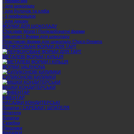
- професійні
- для шоколаду
- для булочок та хліба
- з перфорацією
- для декору
ФОРМИ ДЛЯ ШОКОЛАДУ
Chocolate World | Полікарбонатні форми
Silikomart | Форми для шоколаду
Пластикові форми для шоколаду Choco Dreams
ПЕРФОРОВАНІ ФОРМИ ДЛЯ ТАРТ
МЕТАЛЕВІ ФОРМИ І КІЛЬЦЯ
ФОРМИ VALRHONA
СИЛИКОНОВІ КИЛИМКИ
МІШКИ КОНДИТЕРСЬКИ
ІНВЕНТАР
НАСАДКИ КОНДИТЕРСЬКІ
Лопатки | СКРЕБКИ | ШПАТЕЛЯ
Шпателя
Лопатки
Скребки
Пензлики
ВІНЧИКИ