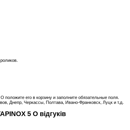
 роликов.
O положите его в корзину и заполните обязательные поля.
вов, Днепр, Черкассы, Полтава, Ивано-Франковск, Луцк и т.д.
APINOX 5 O відгуків