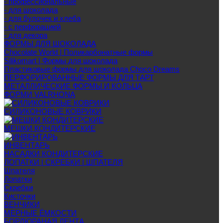
- профессиональные
- для шоколада
- для булочек и хлеба
- с перфорацией
- для декора
ФОРМЫ ДЛЯ ШОКОЛАДА
Chocolate World | Поликарбонатные формы
Silikomart | Формы для шоколада
Пластиковые формы для шоколада Choco Dreams
ПЕРФОРИРОВАННЫЕ ФОРМЫ ДЛЯ ТАРТ
МЕТАЛЛИЧЕСКИЕ ФОРМЫ И КОЛЬЦА
ФОРМИ VALRHONA
СИЛИКОНОВЫЕ КОВРИКИ
МЕШКИ КОНДИТЕРСКИЕ
ИНВЕНТАРЬ
НАСАДКИ КОНДИТЕРСКИЕ
ЛОПАТКИ | СКРЕБКИ | ШПАТЕЛЯ
Шпателя
Лопатки
Скребки
Кисточки
ВЕНЧИКИ
МЕРНЫЕ ЁМКОСТИ
БОРДЮРАНАЯ ЛЕНТА