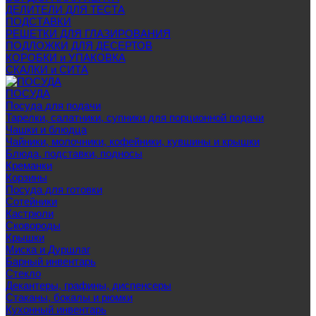
ДЕЛИТЕЛИ ДЛЯ ТЕСТА
ПОДСТАВКИ
РЕШЕТКИ ДЛЯ ГЛАЗИРОВАНИЯ
ПОДЛОЖКИ ДЛЯ ДЕСЕРТОВ
КОРОБКИ и УПАКОВКА
СКАЛКИ и СИТА
ПОСУДА
Посуда для подачи
Тарелки, салатники, супники для порционной подачи
Чашки и блюдца
Чайники, молочники, кофейники, кувшины и крышки
Блюда, подставки, подносы
Креманки
Корзины
Посуда для готовки
Сотейники
Кастрюли
Сковороды
Крышки
Миска и Дуршлаг
Барный инвентарь
Стекло
Декантеры, графины, диспенсеры
Стаканы, бокалы и рюмки
Кухонный инвентарь