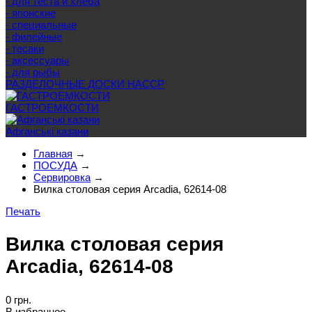
- для теста и хлеба
- японские
- специальные
- филейные
- тесаки
- аксессуары
- для рыбы
РАЗДЕЛОЧНЫЕ ДОСКИ HACCP
ГАСТРОЕМКОСТИ
Афганські казани
Главная
→
ПОСУДА
→
Сервировка
→
Вилка столовая серия Arcadia, 62614-08
Печать
Вилка столовая серия
Arcadia, 62614-08
0 грн.
В избранное