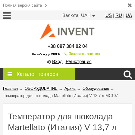
Полная версия сайта
Валюта:
UAH
US
|
RU
|
UA
+38 097 384 02 04
Заказать звонок
На зв'язку у VIBER
Вход
Регистрация
Каталог товаров
Главная
→
ОБОРУДОВАНИЕ
→
Архив
→
Оборудование
→
Температор для шоколада Martellato (Италия) V 13,7 л MC107
Температор для шоколада
Martellato (Италия) V 13,7 л