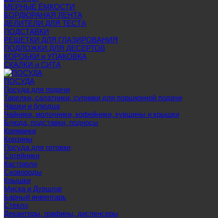
МЕРНЫЕ ЁМКОСТИ
БОРДЮРАНАЯ ЛЕНТА
ДЕЛИТЕЛИ ДЛЯ ТЕСТА
ПОДСТАВКИ
РЕШЕТКИ ДЛЯ ГЛАЗИРОВАНИЯ
ПОДЛОЖКИ ДЛЯ ДЕСЕРТОВ
КОРОБКИ и УПАКОВКА
СКАЛКИ и СИТА
ПОСУДА
Посуда для подачи
Тарелки, салатники, супники для порционной подачи
Чашки и блюдца
Чайники, молочники, кофейники, кувшины и крышки
Блюда, подставки, подносы
Креманки
Корзины
Посуда для готовки
Сотейники
Кастрюли
Сковороды
Крышки
Миска и Дуршлаг
Барный инвентарь
Стекло
Декантеры, графины, диспенсеры