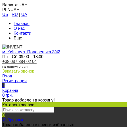
Валюта:
UAH
PLN
UAH
US
|
RU
|
UA
Главная
О нас
Контакти
Еще
м. Київ, вул. Половецька 3/42
Пн—Сб 09:00—18:00
+38 097 384 02 04
На зв'язку у VIBER
Заказать звонок
Вход
Регистрация
0
Корзина
0 грн.
Товар добавлен в корзину!
Каталог товаров
0
Избранные
Товар добавлен в список избранных