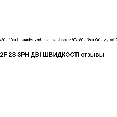
20 об/хв Швидкість обертання віночка: 97/180 об/хв Об'єм діжі: 
2F 2S 3PH ДВІ ШВИДКОСТІ отзывы