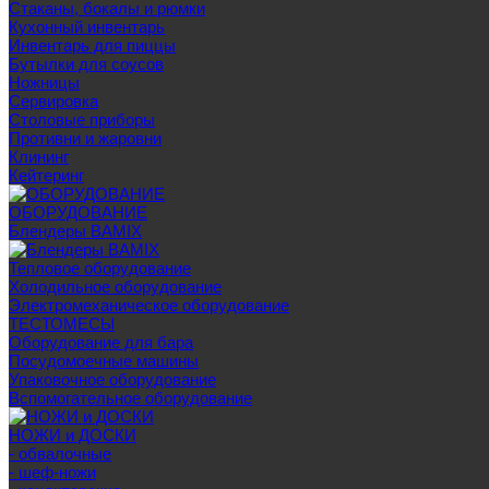
Стаканы, бокалы и рюмки
Кухонный инвентарь
Инвентарь для пиццы
Бутылки для соусов
Ножницы
Сервировка
Столовые приборы
Противни и жаровни
Клининг
Кейтеринг
ОБОРУДОВАНИЕ
Блендеры BAMIX
Тепловое оборудование
Холодильное оборудование
Электромеханическое оборудование
ТЕСТОМЕСЫ
Оборудование для бара
Посудомоечные машины
Упаковочное оборудование
Вспомогательное оборудование
НОЖИ и ДОСКИ
- обвалочные
- шеф-ножи