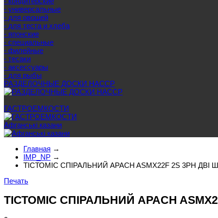
- кондитерские
- универсальные
- для овощей
- для теста и хлеба
- японские
- специальные
- филейные
- тесаки
- аксессуары
- для рыбы
РАЗДЕЛОЧНЫЕ ДОСКИ HACCP
Еще категории
ГАСТРОЕМКОСТИ
Афганські казани
Главная
→
IMP_NP
→
ТІСТОМІС СПІРАЛЬНИЙ APACH ASMX22F 2S 3PH ДВІ 
Печать
ТІСТОМІС СПІРАЛЬНИЙ APACH ASMX2