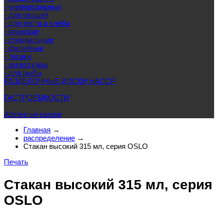
- универсальные
- для овощей
- для теста и хлеба
- японские
- специальные
- филейные
- тесаки
- аксессуары
- для рыбы
РАЗДЕЛОЧНЫЕ ДОСКИ HACCP
ГАСТРОЕМКОСТИ
Афганські казани
Главная
→
распределение
→
Стакан высокий 315 мл, серия OSLO
Печать
Стакан высокий 315 мл, серия
OSLO