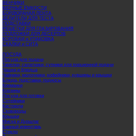
ВЕНЧИКИ
МЕРНЫЕ ЁМКОСТИ
БОРДЮРАНАЯ ЛЕНТА
ДЕЛИТЕЛИ ДЛЯ ТЕСТА
ПОДСТАВКИ
РЕШЕТКИ ДЛЯ ГЛАЗИРОВАНИЯ
ПОДЛОЖКИ ДЛЯ ДЕСЕРТОВ
КОРОБКИ и УПАКОВКА
СКАЛКИ и СИТА
ПОСУДА
Посуда для подачи
Тарелки, салатники, супники для порционной подачи
Чашки и блюдца
Чайники, молочники, кофейники, кувшины и крышки
Блюда, подставки, подносы
Креманки
Корзины
Посуда для готовки
Сотейники
Кастрюли
Сковороды
Крышки
Миска и Дуршлаг
Барный инвентарь
Стекло