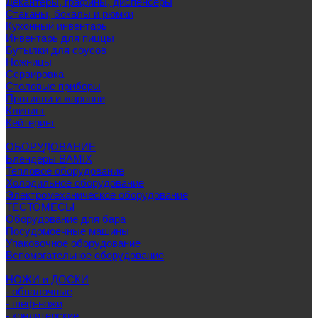
Декантеры, графины, диспенсеры
Стаканы, бокалы и рюмки
Кухонный инвентарь
Инвентарь для пиццы
Бутылки для соусов
Ножницы
Сервировка
Столовые приборы
Противни и жаровни
Клининг
Кейтеринг
ОБОРУДОВАНИЕ
Блендеры BAMIX
Тепловое оборудование
Холодильное оборудование
Электромеханическое оборудование
ТЕСТОМЕСЫ
Оборудование для бара
Посудомоечные машины
Упаковочное оборудование
Вспомогательное оборудование
НОЖИ и ДОСКИ
- обвалочные
- шеф-ножи
- кондитерские