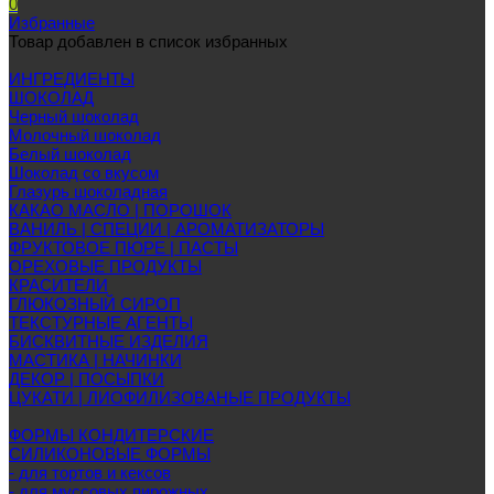
0
Избранные
Товар добавлен в список избранных
ИНГРЕДИЕНТЫ
ШОКОЛАД
Черный шоколад
Молочный шоколад
Белый шоколад
Шоколад со вкусом
Глазурь шоколадная
КАКАО МАСЛО | ПОРОШОК
ВАНИЛЬ | СПЕЦИИ | АРОМАТИЗАТОРЫ
ФРУКТОВОЕ ПЮРЕ | ПАСТЫ
ОРЕХОВЫЕ ПРОДУКТЫ
КРАСИТЕЛИ
ГЛЮКОЗНЫЙ СИРОП
ТЕКСТУРНЫЕ АГЕНТЫ
БИСКВИТНЫЕ ИЗДЕЛИЯ
МАСТИКА | НАЧИНКИ
ДЕКОР | ПОСЫПКИ
ЦУКАТИ | ЛИОФИЛИЗОВАНЫЕ ПРОДУКТЫ
ФОРМЫ КОНДИТЕРСКИЕ
СИЛИКОНОВЫЕ ФОРМЫ
- для тортов и кексов
- для муссовых пирожных