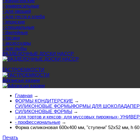
- кондитерские
- универсальные
- для овощей
- для теста и хлеба
- японские
- специальные
- филейные
- тесаки
- аксессуары
- для рыбы
РАЗДЕЛОЧНЫЕ ДОСКИ HACCP
Еще категории
ГАСТРОЕМКОСТИ
Афганські казани
Главная
→
ФОРМЫ КОНДИТЕРСКИЕ
→
СИЛИКОНОВЫЕ ФОРМЫ
ФОРМЫ ДЛЯ ШОКОЛАДА
ПЕР
СИЛИКОНОВЫЕ ФОРМЫ
→
- для тортов и кексов
- для муссовых пирожных
- УНИВЕ
- профессиональные
→
Форма силиконовая 600x400 мм, "ступени" 52х52 мм, h 60 
Печать