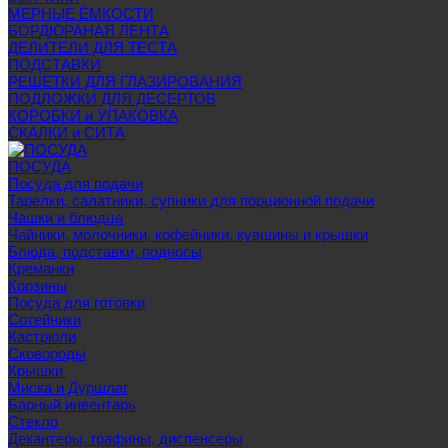
МЕРНЫЕ ЁМКОСТИ
БОРДЮРАНАЯ ЛЕНТА
ДЕЛИТЕЛИ ДЛЯ ТЕСТА
ПОДСТАВКИ
РЕШЕТКИ ДЛЯ ГЛАЗИРОВАНИЯ
ПОДЛОЖКИ ДЛЯ ДЕСЕРТОВ
КОРОБКИ и УПАКОВКА
СКАЛКИ и СИТА
ПОСУДА
Посуда для подачи
Тарелки, салатники, супники для порционной подачи
Чашки и блюдца
Чайники, молочники, кофейники, кувшины и крышки
Блюда, подставки, подносы
Креманки
Корзины
Посуда для готовки
Сотейники
Кастрюли
Сковороды
Крышки
Миска и Дуршлаг
Барный инвентарь
Стекло
Декантеры, графины, диспенсеры