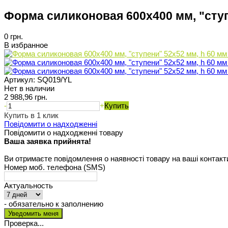
Форма силиконовая 600x400 мм, "ступе
0 грн.
В избранное
Артикул:
SQ019/YL
Нет в наличии
2 988,96 грн.
-
+
Купить
Купить в 1 клик
Повідомити о надходженні
Повідомити о надходженні товару
Ваша заявка прийнята!
Ви отримаєте повідомлення о наявності товару на ваші контакт
Номер моб. телефона (SMS)
Актуальность
- обязательно к заполнению
Проверка...