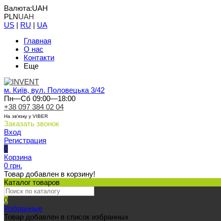
Валюта:
UAH
PLN
UAH
US
|
RU
|
UA
Главная
О нас
Контакти
Еще
м. Київ, вул. Половецька 3/42
Пн—Сб 09:00—18:00
+38 097 384 02 04
На зв'язку у VIBER
Заказать звонок
Вход
Регистрация
0
Корзина
0 грн.
Товар добавлен в корзину!
Каталог товаров
0
Избранные
Товар добавлен в список избранных