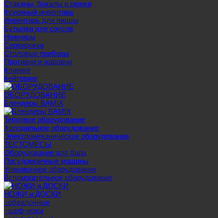
Стаканы, бокалы и рюмки
Кухонный инвентарь
Инвентарь для пиццы
Бутылки для соусов
Ножницы
Сервировка
Столовые приборы
Противни и жаровни
Клининг
Кейтеринг
ОБОРУДОВАНИЕ
Блендеры BAMIX
Тепловое оборудование
Холодильное оборудование
Электромеханическое оборудование
ТЕСТОМЕСЫ
Оборудование для бара
Посудомоечные машины
Упаковочное оборудование
Вспомогательное оборудование
НОЖИ и ДОСКИ
- обвалочные
- шеф-ножи