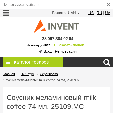
Полная версия сайта
Валюта:
UAH
US
|
RU
|
UA
+38 097 384 02 04
Заказать звонок
На зв'язку у VIBER
Вход
Регистрация
Каталог товаров
Главная
→
ПОСУДА
→
Сервировка
→
Соусник меламиновый milk coffee 74 мл, 25109.MC
Соусник меламиновый milk
coffee 74 мл, 25109.MC