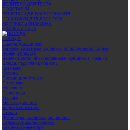
ДЕЛИТЕЛИ ДЛЯ ТЕСТА
ПОДСТАВКИ
РЕШЕТКИ ДЛЯ ГЛАЗИРОВАНИЯ
ПОДЛОЖКИ ДЛЯ ДЕСЕРТОВ
КОРОБКИ и УПАКОВКА
СКАЛКИ и СИТА
ПОСУДА
Посуда для подачи
Тарелки, салатники, супники для порционной подачи
Чашки и блюдца
Чайники, молочники, кофейники, кувшины и крышки
Блюда, подставки, подносы
Креманки
Корзины
Посуда для готовки
Сотейники
Кастрюли
Сковороды
Крышки
Миска и Дуршлаг
Барный инвентарь
Стекло
Декантеры, графины, диспенсеры
Стаканы, бокалы и рюмки
Кухонный инвентарь