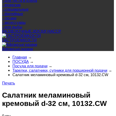
- для теста и хлеба
- японские
- специальные
- филейные
- тесаки
- аксессуары
- для рыбы
РАЗДЕЛОЧНЫЕ ДОСКИ HACCP
ГАСТРОЕМКОСТИ
Афганські казани
Главная
→
ПОСУДА
→
Посуда для подачи
→
Тарелки, салатники, супники для порционной подачи
→
Салатник меламиновый кремовый d-32 см, 10132.CW
Печать
Салатник меламиновый
кремовый d-32 см, 10132.CW
0 грн.