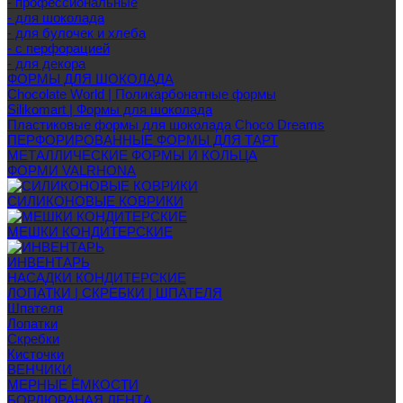
- профессиональные
- для шоколада
- для булочек и хлеба
- с перфорацией
- для декора
ФОРМЫ ДЛЯ ШОКОЛАДА
Chocolate World | Поликарбонатные формы
Silikomart | Формы для шоколада
Пластиковые формы для шоколада Choco Dreams
ПЕРФОРИРОВАННЫЕ ФОРМЫ ДЛЯ ТАРТ
МЕТАЛЛИЧЕСКИЕ ФОРМЫ И КОЛЬЦА
ФОРМИ VALRHONA
СИЛИКОНОВЫЕ КОВРИКИ
МЕШКИ КОНДИТЕРСКИЕ
ИНВЕНТАРЬ
НАСАДКИ КОНДИТЕРСКИЕ
ЛОПАТКИ | СКРЕБКИ | ШПАТЕЛЯ
Шпателя
Лопатки
Скребки
Кисточки
ВЕНЧИКИ
МЕРНЫЕ ЁМКОСТИ
БОРДЮРАНАЯ ЛЕНТА