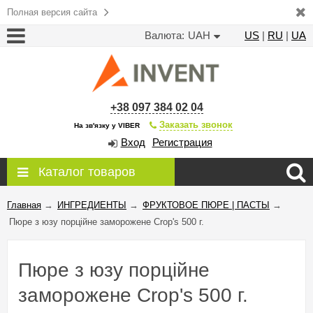
Полная версия сайта
Валюта:
UAH
US
|
RU
|
UA
+38 097 384 02 04
Заказать звонок
На зв'язку у VIBER
Вход
Регистрация
Каталог товаров
Главная
→
ИНГРЕДИЕНТЫ
→
ФРУКТОВОЕ ПЮРЕ | ПАСТЫ
→
Пюре з юзу порційне заморожене Crop's 500 г.
Пюре з юзу порційне
заморожене Crop's 500 г.