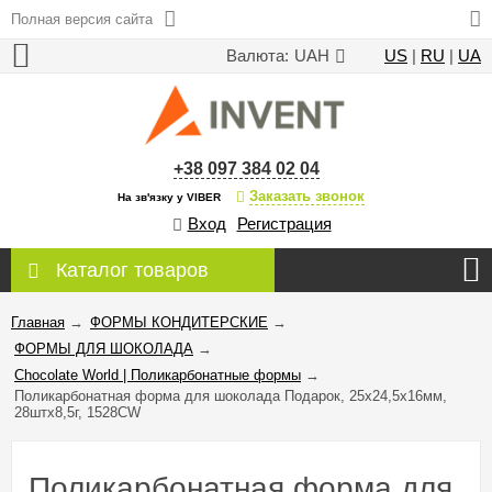
Полная версия сайта
Валюта:
UAH
US
|
RU
|
UA
+38 097 384 02 04
Заказать звонок
На зв'язку у VIBER
Вход
Регистрация
Каталог товаров
Главная
→
ФОРМЫ КОНДИТЕРСКИЕ
→
ФОРМЫ ДЛЯ ШОКОЛАДА
→
Chocolate World | Поликарбонатные формы
→
Поликарбонатная форма для шоколада Подарок, 25х24,5х16мм,
28штх8,5г, 1528CW
Поликарбонатная форма для