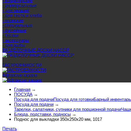
- кондитерские
- универсальные
- для овощей
- для теста и хлеба
- японские
- специальные
- филейные
- тесаки
- аксессуары
- для рыбы
РАЗДЕЛОЧНЫЕ ДОСКИ HACCP
Еще категории
ГАСТРОЕМКОСТИ
Афганські казани
Главная
→
ПОСУДА
→
Посуда для подачи
Посуда для готовки
Барный инвентарь
Посуда для подачи
→
Тарелки, салатники, супники для порционной подачи
Чашк
Блюда, подставки, подносы
→
Поднос для выкладки 350х250х20 мм, 1017
Печать