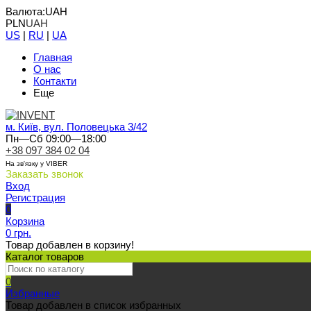
Валюта:
UAH
PLN
UAH
US
|
RU
|
UA
Главная
О нас
Контакти
Еще
м. Київ, вул. Половецька 3/42
Пн—Сб 09:00—18:00
+38 097 384 02 04
На зв'язку у VIBER
Заказать звонок
Вход
Регистрация
0
Корзина
0 грн.
Товар добавлен в корзину!
Каталог товаров
0
Избранные
Товар добавлен в список избранных