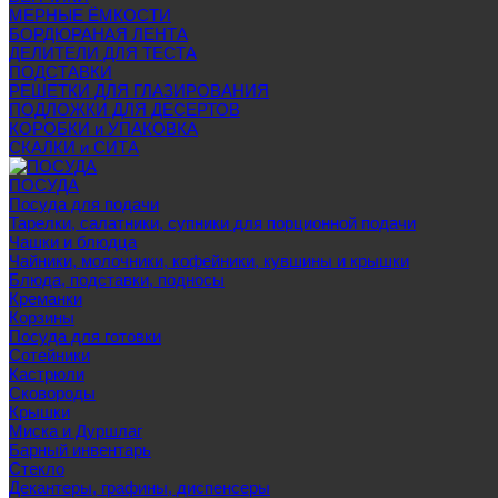
МЕРНЫЕ ЁМКОСТИ
БОРДЮРАНАЯ ЛЕНТА
ДЕЛИТЕЛИ ДЛЯ ТЕСТА
ПОДСТАВКИ
РЕШЕТКИ ДЛЯ ГЛАЗИРОВАНИЯ
ПОДЛОЖКИ ДЛЯ ДЕСЕРТОВ
КОРОБКИ и УПАКОВКА
СКАЛКИ и СИТА
ПОСУДА
Посуда для подачи
Тарелки, салатники, супники для порционной подачи
Чашки и блюдца
Чайники, молочники, кофейники, кувшины и крышки
Блюда, подставки, подносы
Креманки
Корзины
Посуда для готовки
Сотейники
Кастрюли
Сковороды
Крышки
Миска и Дуршлаг
Барный инвентарь
Стекло
Декантеры, графины, диспенсеры