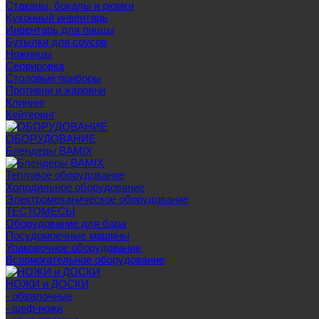
Стаканы, бокалы и рюмки
Кухонный инвентарь
Инвентарь для пиццы
Бутылки для соусов
Ножницы
Сервировка
Столовые приборы
Противни и жаровни
Клининг
Кейтеринг
ОБОРУДОВАНИЕ
Блендеры BAMIX
Тепловое оборудование
Холодильное оборудование
Электромеханическое оборудование
ТЕСТОМЕСЫ
Оборудование для бара
Посудомоечные машины
Упаковочное оборудование
Вспомогательное оборудование
НОЖИ и ДОСКИ
- обвалочные
- шеф-ножи