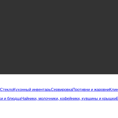
Стекло
Кухонный инвентарь
Сервировка
Противни и жаровни
Клин
и и блюдца
Чайники, молочники, кофейники, кувшины и крышки