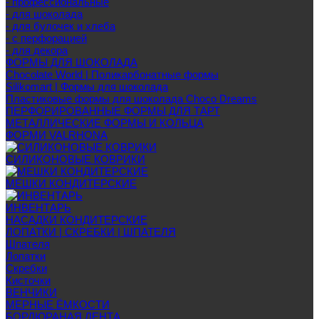
- профессиональные
- для шоколада
- для булочек и хлеба
- с перфорацией
- для декора
ФОРМЫ ДЛЯ ШОКОЛАДА
Chocolate World | Поликарбонатные формы
Silikomart | Формы для шоколада
Пластиковые формы для шоколада Choco Dreams
ПЕРФОРИРОВАННЫЕ ФОРМЫ ДЛЯ ТАРТ
МЕТАЛЛИЧЕСКИЕ ФОРМЫ И КОЛЬЦА
ФОРМИ VALRHONA
СИЛИКОНОВЫЕ КОВРИКИ
МЕШКИ КОНДИТЕРСКИЕ
ИНВЕНТАРЬ
НАСАДКИ КОНДИТЕРСКИЕ
ЛОПАТКИ | СКРЕБКИ | ШПАТЕЛЯ
Шпателя
Лопатки
Скребки
Кисточки
ВЕНЧИКИ
МЕРНЫЕ ЁМКОСТИ
БОРДЮРАНАЯ ЛЕНТА