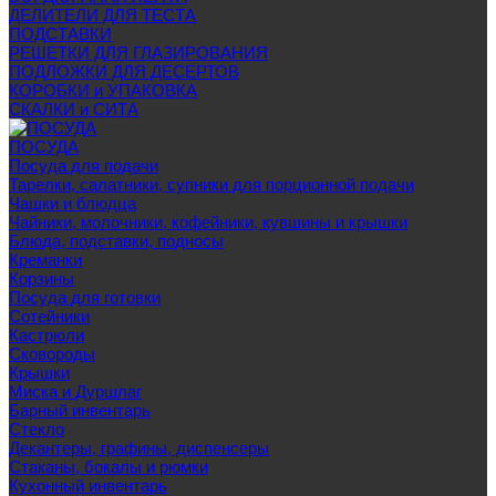
ДЕЛИТЕЛИ ДЛЯ ТЕСТА
ПОДСТАВКИ
РЕШЕТКИ ДЛЯ ГЛАЗИРОВАНИЯ
ПОДЛОЖКИ ДЛЯ ДЕСЕРТОВ
КОРОБКИ и УПАКОВКА
СКАЛКИ и СИТА
ПОСУДА
Посуда для подачи
Тарелки, салатники, супники для порционной подачи
Чашки и блюдца
Чайники, молочники, кофейники, кувшины и крышки
Блюда, подставки, подносы
Креманки
Корзины
Посуда для готовки
Сотейники
Кастрюли
Сковороды
Крышки
Миска и Дуршлаг
Барный инвентарь
Стекло
Декантеры, графины, диспенсеры
Стаканы, бокалы и рюмки
Кухонный инвентарь