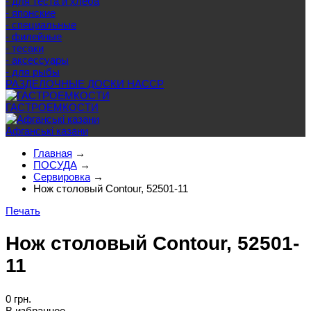
- для теста и хлеба
- японские
- специальные
- филейные
- тесаки
- аксессуары
- для рыбы
РАЗДЕЛОЧНЫЕ ДОСКИ HACCP
ГАСТРОЕМКОСТИ
Афганські казани
Главная
→
ПОСУДА
→
Сервировка
→
Нож столовый Contour, 52501-11
Печать
Нож столовый Contour, 52501-
11
0 грн.
В избранное