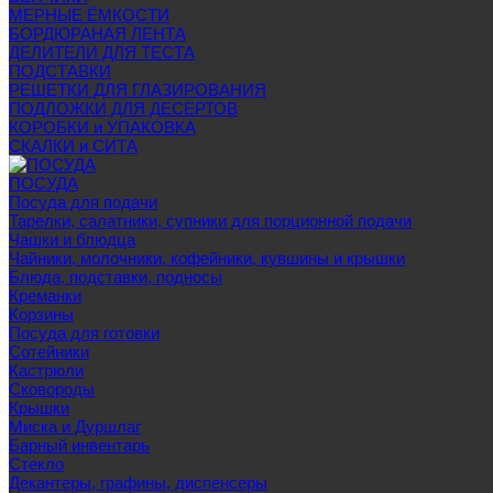
МЕРНЫЕ ЁМКОСТИ
БОРДЮРАНАЯ ЛЕНТА
ДЕЛИТЕЛИ ДЛЯ ТЕСТА
ПОДСТАВКИ
РЕШЕТКИ ДЛЯ ГЛАЗИРОВАНИЯ
ПОДЛОЖКИ ДЛЯ ДЕСЕРТОВ
КОРОБКИ и УПАКОВКА
СКАЛКИ и СИТА
ПОСУДА
Посуда для подачи
Тарелки, салатники, супники для порционной подачи
Чашки и блюдца
Чайники, молочники, кофейники, кувшины и крышки
Блюда, подставки, подносы
Креманки
Корзины
Посуда для готовки
Сотейники
Кастрюли
Сковороды
Крышки
Миска и Дуршлаг
Барный инвентарь
Стекло
Декантеры, графины, диспенсеры