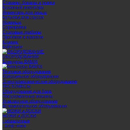
Стаканы, бокалы и рюмки
Кухонный инвентарь
Инвентарь для пиццы
Бутылки для соусов
Ножницы
Сервировка
Столовые приборы
Противни и жаровни
Клининг
Кейтеринг
ОБОРУДОВАНИЕ
Блендеры BAMIX
Тепловое оборудование
Холодильное оборудование
Электромеханическое оборудование
ТЕСТОМЕСЫ
Оборудование для бара
Посудомоечные машины
Упаковочное оборудование
Вспомогательное оборудование
НОЖИ и ДОСКИ
- обвалочные
- шеф-ножи