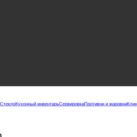
Стекло
Кухонный инвентарь
Сервировка
Противни и жаровни
Клин
0