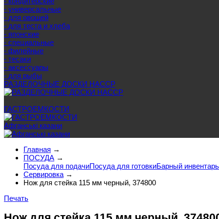
- кондитерские
- универсальные
- для овощей
- для теста и хлеба
- японские
- специальные
- филейные
- тесаки
- аксессуары
- для рыбы
РАЗДЕЛОЧНЫЕ ДОСКИ HACCP
Еще категории
ГАСТРОЕМКОСТИ
Афганські казани
Главная
→
ПОСУДА
→
Посуда для подачи
Посуда для готовки
Барный инвентарь
Сервировка
→
Нож для стейка 115 мм черный, 374800
Печать
Нож для стейка 115 мм черный, 37480