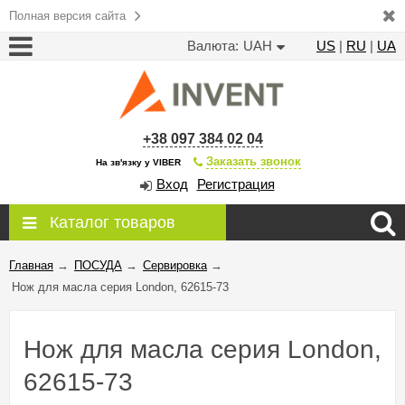
Полная версия сайта
Валюта:
UAH
US
|
RU
|
UA
+38 097 384 02 04
Заказать звонок
На зв'язку у VIBER
Вход
Регистрация
Каталог товаров
Главная
→
ПОСУДА
→
Сервировка
→
Нож для масла серия London, 62615-73
Нож для масла серия London,
62615-73