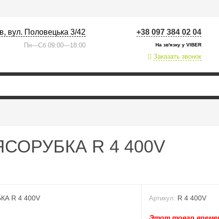
їв, вул. Половецька 3/42
+38 097 384 02 04
Пн—Сб 09:00—18:00
На зв'язку у VIBER
Заказать звонок
ЯСОРУБКА R 4 400V
R 4 400V
Артикул:
Этот товар времен