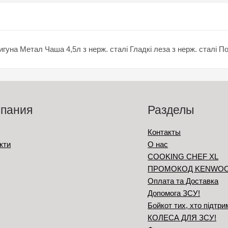
игуна Метал Чаша 4,5л з нерж. сталі Гладкі леза з нерж. сталі 
пания
Разделы
Контакты
кти
О нас
COOKING CHEF XL
ПРОМОКОД KENWO
Оплата та Доставка
Допомога ЗСУ!
Бойкот тих, хто підтри
КОЛЕСА ДЛЯ ЗСУ!