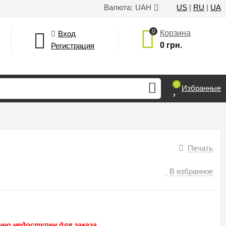
Валюта:
UAH
US
|
RU
|
UA
0
Корзина
Вход
0 грн.
Регистрация
0
Избранные
Печать
В избранное
но недоступен для заказа