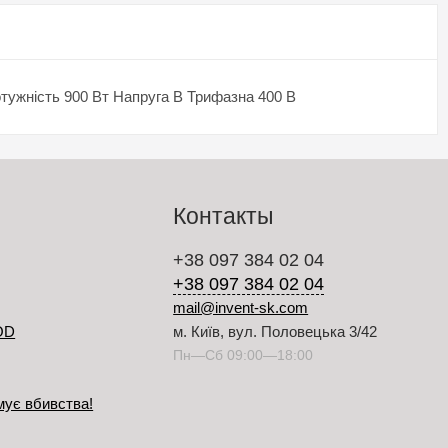
Потужність 900 Вт Напруга В Трифазна 400 В
Контакты
+38 097 384 02 04
+38 097 384 02 04
mail@invent-sk.com
OD
м. Київ, вул. Половецька 3/42
Пн—Сб 09:00—18:00
мує вбивства!