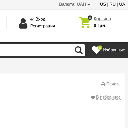
Валюта:
UAH
US
|
RU
|
UA
0
Корзина
Вход
0 грн.
Регистрация
0
Избранные
Печать
В избранное