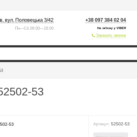
їв, вул. Половецька 3/42
+38 097 384 02 04
Пн—Сб 09:00—18:00
На зв'язку у VIBER
Заказать звонок
53
 52502-53
52502-53
Артикул: