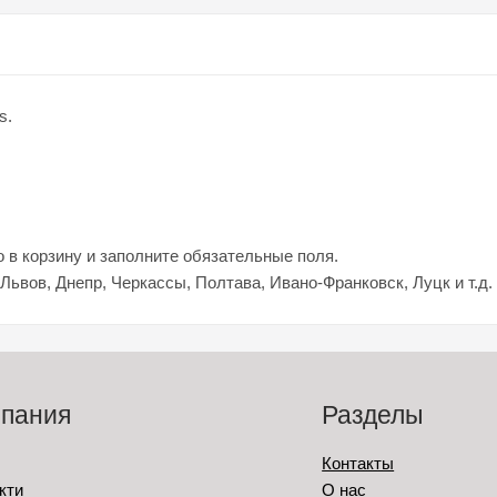
s.
о в корзину и заполните обязательные поля.
 Львов, Днепр, Черкассы, Полтава, Ивано-Франковск, Луцк и т.д.
пания
Разделы
Контакты
кти
О нас