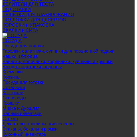
ДЕЛИТЕЛИ ДЛЯ ТЕСТА
ПОДСТАВКИ
РЕШЕТКИ ДЛЯ ГЛАЗИРОВАНИЯ
ПОДЛОЖКИ ДЛЯ ДЕСЕРТОВ
КОРОБКИ и УПАКОВКА
СКАЛКИ и СИТА
ПОСУДА
Посуда для подачи
Тарелки, салатники, супники для порционной подачи
Чашки и блюдца
Чайники, молочники, кофейники, кувшины и крышки
Блюда, подставки, подносы
Креманки
Корзины
Посуда для готовки
Сотейники
Кастрюли
Сковороды
Крышки
Миска и Дуршлаг
Барный инвентарь
Стекло
Декантеры, графины, диспенсеры
Стаканы, бокалы и рюмки
Кухонный инвентарь