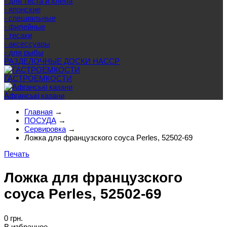
- для теста и хлеба
- японские
- специальные
- филейные
- тесаки
- аксессуары
- для рыбы
РАЗДЕЛОЧНЫЕ ДОСКИ HACCP
ГАСТРОЕМКОСТИ
Афганські казани
Главная
→
ПОСУДА
→
Сервировка
→
Ложка для французского соуса Perles, 52502-69
Печать
Ложка для французского
соуса Perles, 52502-69
0 грн.
В избранное