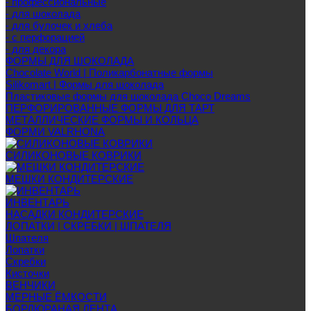
- профессиональные
- для шоколада
- для булочек и хлеба
- с перфорацией
- для декора
ФОРМЫ ДЛЯ ШОКОЛАДА
Chocolate World | Поликарбонатные формы
Silikomart | Формы для шоколада
Пластиковые формы для шоколада Choco Dreams
ПЕРФОРИРОВАННЫЕ ФОРМЫ ДЛЯ ТАРТ
МЕТАЛЛИЧЕСКИЕ ФОРМЫ И КОЛЬЦА
ФОРМИ VALRHONA
СИЛИКОНОВЫЕ КОВРИКИ
МЕШКИ КОНДИТЕРСКИЕ
ИНВЕНТАРЬ
НАСАДКИ КОНДИТЕРСКИЕ
ЛОПАТКИ | СКРЕБКИ | ШПАТЕЛЯ
Шпателя
Лопатки
Скребки
Кисточки
ВЕНЧИКИ
МЕРНЫЕ ЁМКОСТИ
БОРДЮРАНАЯ ЛЕНТА