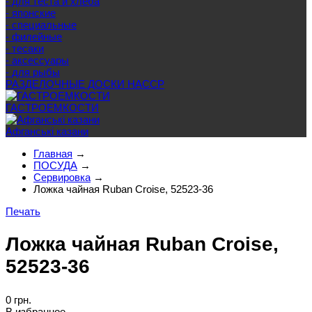
- для теста и хлеба
- японские
- специальные
- филейные
- тесаки
- аксессуары
- для рыбы
РАЗДЕЛОЧНЫЕ ДОСКИ HACCP
ГАСТРОЕМКОСТИ
Афганські казани
Главная
→
ПОСУДА
→
Сервировка
→
Ложка чайная Ruban Croise, 52523-36
Печать
Ложка чайная Ruban Croise,
52523-36
0 грн.
В избранное