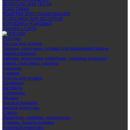
ДЕЛИТЕЛИ ДЛЯ ТЕСТА
ПОДСТАВКИ
РЕШЕТКИ ДЛЯ ГЛАЗИРОВАНИЯ
ПОДЛОЖКИ ДЛЯ ДЕСЕРТОВ
КОРОБКИ и УПАКОВКА
СКАЛКИ и СИТА
ПОСУДА
Посуда для подачи
Тарелки, салатники, супники для порционной подачи
Чашки и блюдца
Чайники, молочники, кофейники, кувшины и крышки
Блюда, подставки, подносы
Креманки
Корзины
Посуда для готовки
Сотейники
Кастрюли
Сковороды
Крышки
Миска и Дуршлаг
Барный инвентарь
Стекло
Декантеры, графины, диспенсеры
Стаканы, бокалы и рюмки
Кухонный инвентарь