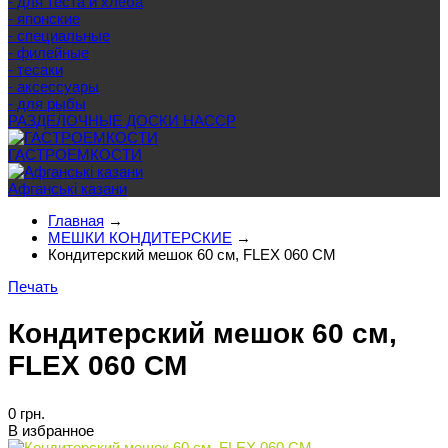
- для теста и хлеба
- японские
- специальные
- филейные
- тесаки
- аксессуары
- для рыбы
РАЗДЕЛОЧНЫЕ ДОСКИ HACCP
ГАСТРОЕМКОСТИ
Афганські казани
Главная
→
МЕШКИ КОНДИТЕРСКИЕ
→
Кондитерский мешок 60 см, FLEX 060 CM
Печать
Кондитерский мешок 60 см,
FLEX 060 CM
0 грн.
В избранное