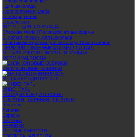
- профессиональные
- для шоколада
- для булочек и хлеба
- с перфорацией
- для декора
ФОРМЫ ДЛЯ ШОКОЛАДА
Chocolate World | Поликарбонатные формы
Silikomart | Формы для шоколада
Пластиковые формы для шоколада Choco Dreams
ПЕРФОРИРОВАННЫЕ ФОРМЫ ДЛЯ ТАРТ
МЕТАЛЛИЧЕСКИЕ ФОРМЫ И КОЛЬЦА
ФОРМИ VALRHONA
СИЛИКОНОВЫЕ КОВРИКИ
МЕШКИ КОНДИТЕРСКИЕ
ИНВЕНТАРЬ
НАСАДКИ КОНДИТЕРСКИЕ
ЛОПАТКИ | СКРЕБКИ | ШПАТЕЛЯ
Шпателя
Лопатки
Скребки
Кисточки
ВЕНЧИКИ
МЕРНЫЕ ЁМКОСТИ
БОРДЮРАНАЯ ЛЕНТА