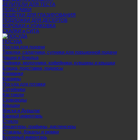
ДЕЛИТЕЛИ ДЛЯ ТЕСТА
ПОДСТАВКИ
РЕШЕТКИ ДЛЯ ГЛАЗИРОВАНИЯ
ПОДЛОЖКИ ДЛЯ ДЕСЕРТОВ
КОРОБКИ и УПАКОВКА
СКАЛКИ и СИТА
ПОСУДА
Посуда для подачи
Тарелки, салатники, супники для порционной подачи
Чашки и блюдца
Чайники, молочники, кофейники, кувшины и крышки
Блюда, подставки, подносы
Креманки
Корзины
Посуда для готовки
Сотейники
Кастрюли
Сковороды
Крышки
Миска и Дуршлаг
Барный инвентарь
Стекло
Декантеры, графины, диспенсеры
Стаканы, бокалы и рюмки
Кухонный инвентарь