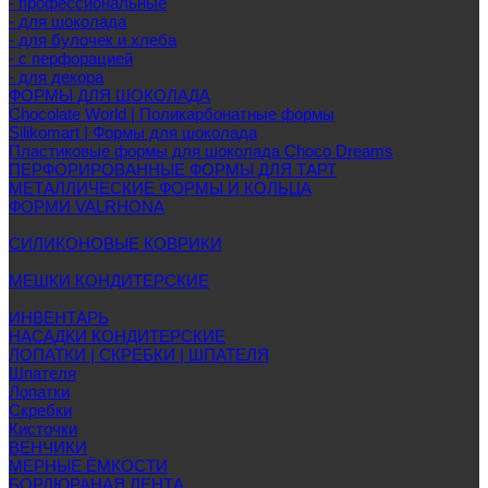
- профессиональные
- для шоколада
- для булочек и хлеба
- с перфорацией
- для декора
ФОРМЫ ДЛЯ ШОКОЛАДА
Chocolate World | Поликарбонатные формы
Silikomart | Формы для шоколада
Пластиковые формы для шоколада Choco Dreams
ПЕРФОРИРОВАННЫЕ ФОРМЫ ДЛЯ ТАРТ
МЕТАЛЛИЧЕСКИЕ ФОРМЫ И КОЛЬЦА
ФОРМИ VALRHONA
СИЛИКОНОВЫЕ КОВРИКИ
МЕШКИ КОНДИТЕРСКИЕ
ИНВЕНТАРЬ
НАСАДКИ КОНДИТЕРСКИЕ
ЛОПАТКИ | СКРЕБКИ | ШПАТЕЛЯ
Шпателя
Лопатки
Скребки
Кисточки
ВЕНЧИКИ
МЕРНЫЕ ЁМКОСТИ
БОРДЮРАНАЯ ЛЕНТА