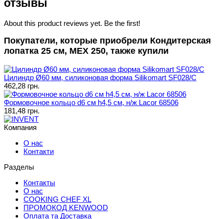
отзывы
About this product reviews yet. Be the first!
Покупатели, которые приобрели Кондитерская
лопатка 25 см, MEX 250, также купили
Цилиндр Ø60 мм, силиконовая форма Silikomart SF028/C
462,28 грн.
Формовочное кольцо d6 см h4,5 см, н/ж Lacor 68506
181,48 грн.
Компания
О нас
Контакти
Разделы
Контакты
О нас
COOKING CHEF XL
ПРОМОКОД KENWOOD
Оплата та Доставка