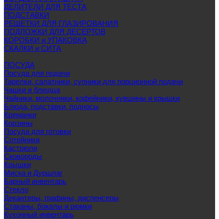
ДЕЛИТЕЛИ ДЛЯ ТЕСТА
ПОДСТАВКИ
РЕШЕТКИ ДЛЯ ГЛАЗИРОВАНИЯ
ПОДЛОЖКИ ДЛЯ ДЕСЕРТОВ
КОРОБКИ и УПАКОВКА
СКАЛКИ и СИТА
ПОСУДА
Посуда для подачи
Тарелки, салатники, супники для порционной подачи
Чашки и блюдца
Чайники, молочники, кофейники, кувшины и крышки
Блюда, подставки, подносы
Креманки
Корзины
Посуда для готовки
Сотейники
Кастрюли
Сковороды
Крышки
Миска и Дуршлаг
Барный инвентарь
Стекло
Декантеры, графины, диспенсеры
Стаканы, бокалы и рюмки
Кухонный инвентарь