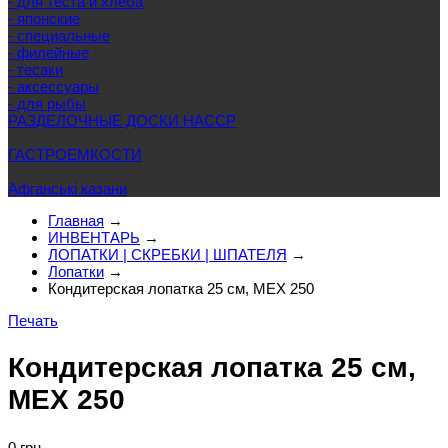
- для теста и хлеба
- японские
- специальные
- филейные
- тесаки
- аксессуары
- для рыбы
РАЗДЕЛОЧНЫЕ ДОСКИ HACCP
ГАСТРОЕМКОСТИ
Афганські казани
Главная
→
ИНВЕНТАРЬ
→
ЛОПАТКИ | СКРЕБКИ | ШПАТЕЛЯ
→
Лопатки
→
Кондитерская лопатка 25 см, MEX 250
Печать
Кондитерская лопатка 25 см,
MEX 250
0 грн.