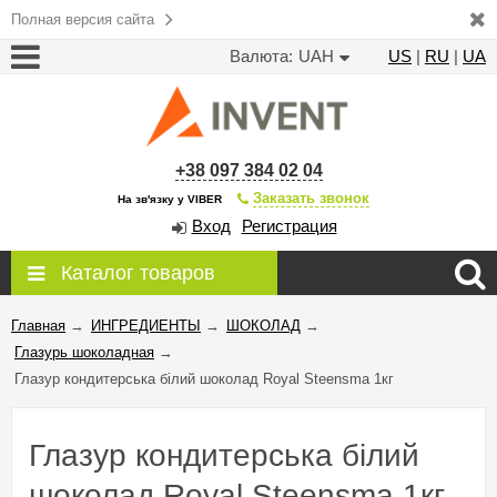
Полная версия сайта
Валюта:
UAH
US
|
RU
|
UA
+38 097 384 02 04
Заказать звонок
На зв'язку у VIBER
Вход
Регистрация
Каталог товаров
Главная
→
ИНГРЕДИЕНТЫ
→
ШОКОЛАД
→
Глазурь шоколадная
→
Глазур кондитерська білий шоколад Royal Steensma 1кг
Глазур кондитерська білий
шоколад Royal Steensma 1кг