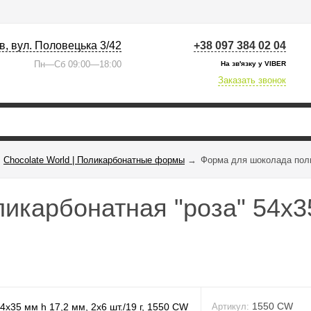
їв, вул. Половецька 3/42
+38 097 384 02 04
Пн—Сб 09:00—18:00
На зв'язку у VIBER
Заказать звонок
Chocolate World | Поликарбонатные формы
→
Форма для шоколада полик
карбонатная "роза" 54х35
1550 CW
Артикул: