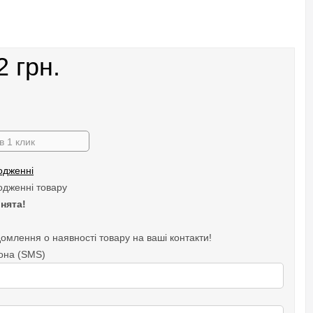
2 грн.
в 1 клик
одженні
одженні товару
нята!
омлення о наявності товару на ваші контакти!
она (SMS)