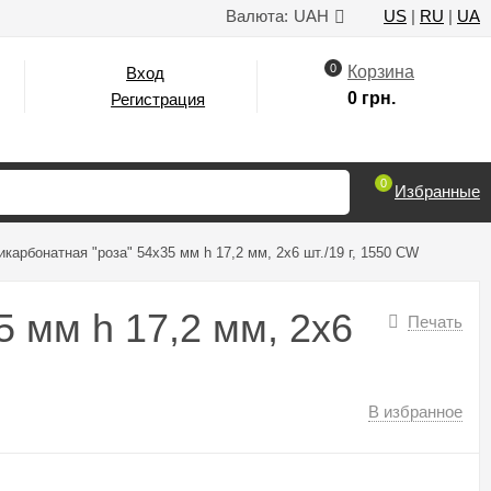
Валюта:
UAH
US
|
RU
|
UA
0
Корзина
Вход
0 грн.
Регистрация
0
Избранные
арбонатная "роза" 54х35 мм h 17,2 мм, 2х6 шт./19 г, 1550 CW
 мм h 17,2 мм, 2х6
Печать
В избранное