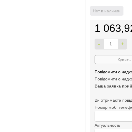
Нет в наличии
1 063,9
-
+
Купить 
Повідомити о надх
Повідомити о надх
Ваша заявка прий
Ви отримаєте повід
Номер моб. телеф
Актуальность