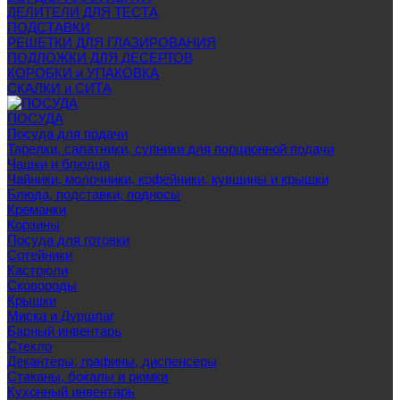
ДЕЛИТЕЛИ ДЛЯ ТЕСТА
ПОДСТАВКИ
РЕШЕТКИ ДЛЯ ГЛАЗИРОВАНИЯ
ПОДЛОЖКИ ДЛЯ ДЕСЕРТОВ
КОРОБКИ и УПАКОВКА
СКАЛКИ и СИТА
ПОСУДА
Посуда для подачи
Тарелки, салатники, супники для порционной подачи
Чашки и блюдца
Чайники, молочники, кофейники, кувшины и крышки
Блюда, подставки, подносы
Креманки
Корзины
Посуда для готовки
Сотейники
Кастрюли
Сковороды
Крышки
Миска и Дуршлаг
Барный инвентарь
Стекло
Декантеры, графины, диспенсеры
Стаканы, бокалы и рюмки
Кухонный инвентарь