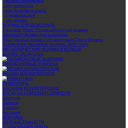
- профессиональные
- для шоколада
- для булочек и хлеба
- с перфорацией
- для декора
ФОРМЫ ДЛЯ ШОКОЛАДА
Chocolate World | Поликарбонатные формы
Silikomart | Формы для шоколада
Пластиковые формы для шоколада Choco Dreams
ПЕРФОРИРОВАННЫЕ ФОРМЫ ДЛЯ ТАРТ
МЕТАЛЛИЧЕСКИЕ ФОРМЫ И КОЛЬЦА
ФОРМИ VALRHONA
СИЛИКОНОВЫЕ КОВРИКИ
МЕШКИ КОНДИТЕРСКИЕ
ИНВЕНТАРЬ
НАСАДКИ КОНДИТЕРСКИЕ
ЛОПАТКИ | СКРЕБКИ | ШПАТЕЛЯ
Шпателя
Лопатки
Скребки
Кисточки
ВЕНЧИКИ
МЕРНЫЕ ЁМКОСТИ
БОРДЮРАНАЯ ЛЕНТА