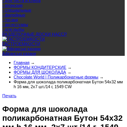
- для теста и хлеба
- японские
- специальные
- филейные
- тесаки
- аксессуары
- для рыбы
РАЗДЕЛОЧНЫЕ ДОСКИ HACCP
ГАСТРОЕМКОСТИ
Афганські казани
Главная
→
ФОРМЫ КОНДИТЕРСКИЕ
→
ФОРМЫ ДЛЯ ШОКОЛАДА
→
Chocolate World | Поликарбонатные формы
→
Форма для шоколада поликарбонатная Бутон 54х32 мм
h 16 мм, 2х7 шт./14 г, 1549 CW
Печать
Форма для шоколада
поликарбонатная Бутон 54х32