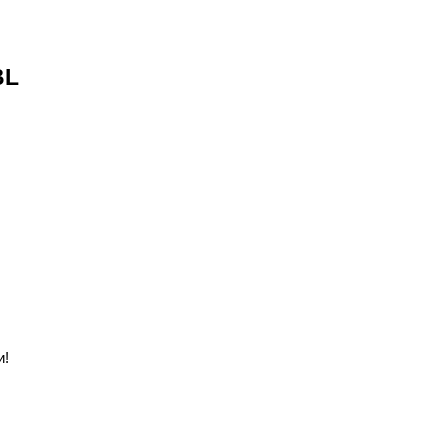
BL
и!