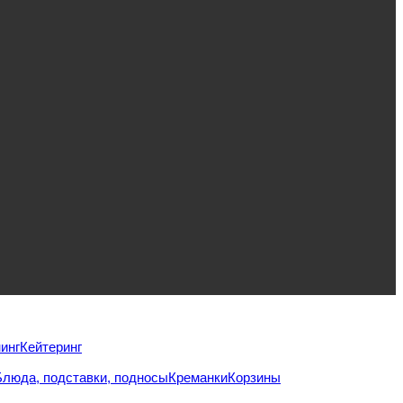
инг
Кейтеринг
Блюда, подставки, подносы
Креманки
Корзины