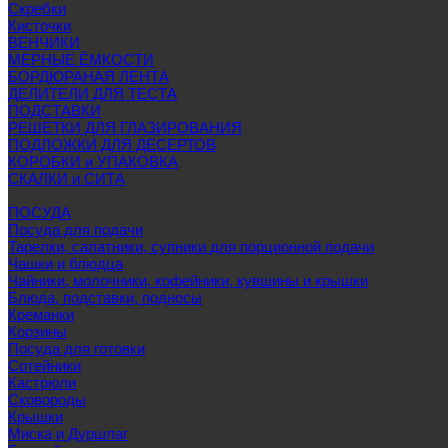
Скребки
Кисточки
ВЕНЧИКИ
МЕРНЫЕ ЁМКОСТИ
БОРДЮРАНАЯ ЛЕНТА
ДЕЛИТЕЛИ ДЛЯ ТЕСТА
ПОДСТАВКИ
РЕШЕТКИ ДЛЯ ГЛАЗИРОВАНИЯ
ПОДЛОЖКИ ДЛЯ ДЕСЕРТОВ
КОРОБКИ и УПАКОВКА
СКАЛКИ и СИТА
ПОСУДА
Посуда для подачи
Тарелки, салатники, супники для порционной подачи
Чашки и блюдца
Чайники, молочники, кофейники, кувшины и крышки
Блюда, подставки, подносы
Креманки
Корзины
Посуда для готовки
Сотейники
Кастрюли
Сковороды
Крышки
Миска и Дуршлаг