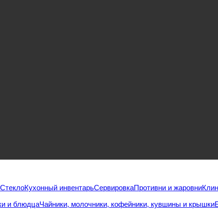
Стекло
Кухонный инвентарь
Сервировка
Противни и жаровни
Клин
и и блюдца
Чайники, молочники, кофейники, кувшины и крышки