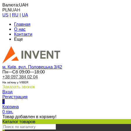
Валюта:
UAH
PLN
UAH
US
|
RU
|
UA
Главная
О нас
Контакти
Еще
м. Київ, вул. Половецька 3/42
Пн—Сб 09:00—18:00
+38 097 384 02 04
На зв'язку у VIBER
Заказать звонок
Вход
Регистрация
0
Корзина
0 грн.
Товар добавлен в корзину!
Каталог товаров