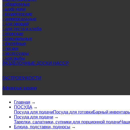
- обвалочные
- шеф-ножи
- кондитерские
- универсальные
- для овощей
- для теста и хлеба
- японские
- специальные
- филейные
- тесаки
- аксессуары
- для рыбы
РАЗДЕЛОЧНЫЕ ДОСКИ HACCP
Еще категории
ГАСТРОЕМКОСТИ
Афганські казани
Главная
→
ПОСУДА
→
Посуда для подачи
Посуда для готовки
Барный инвентарь
Посуда для подачи
→
Тарелки, салатники, супники для порционной подачи
Чашк
Блюда, подставки, подносы
→