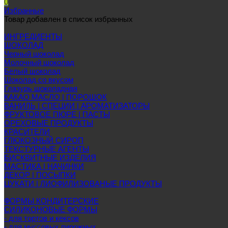
0
Избранные
Товар добавлен в список избранных
ИНГРЕДИЕНТЫ
ШОКОЛАД
Черный шоколад
Молочный шоколад
Белый шоколад
Шоколад со вкусом
Глазурь шоколадная
КАКАО МАСЛО | ПОРОШОК
ВАНИЛЬ | СПЕЦИИ | АРОМАТИЗАТОРЫ
ФРУКТОВОЕ ПЮРЕ | ПАСТЫ
ОРЕХОВЫЕ ПРОДУКТЫ
КРАСИТЕЛИ
ГЛЮКОЗНЫЙ СИРОП
ТЕКСТУРНЫЕ АГЕНТЫ
БИСКВИТНЫЕ ИЗДЕЛИЯ
МАСТИКА | НАЧИНКИ
ДЕКОР | ПОСЫПКИ
ЦУКАТИ | ЛИОФИЛИЗОВАНЫЕ ПРОДУКТЫ
ФОРМЫ КОНДИТЕРСКИЕ
СИЛИКОНОВЫЕ ФОРМЫ
- для тортов и кексов
- для муссовых пирожных