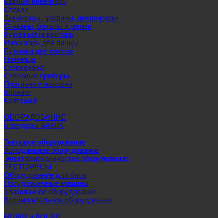
Барный инвентарь
Стекло
Декантеры, графины, диспенсеры
Стаканы, бокалы и рюмки
Кухонный инвентарь
Инвентарь для пиццы
Бутылки для соусов
Ножницы
Сервировка
Столовые приборы
Противни и жаровни
Клининг
Кейтеринг
ОБОРУДОВАНИЕ
Блендеры BAMIX
Тепловое оборудование
Холодильное оборудование
Электромеханическое оборудование
ТЕСТОМЕСЫ
Оборудование для бара
Посудомоечные машины
Упаковочное оборудование
Вспомогательное оборудование
НОЖИ и ДОСКИ