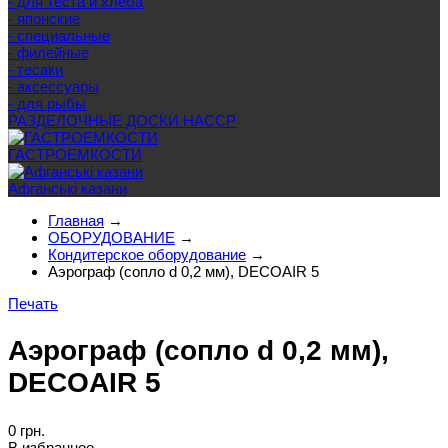
- для теста и хлеба
- японские
- специальные
- филейные
- тесаки
- аксессуары
- для рыбы
РАЗДЕЛОЧНЫЕ ДОСКИ HACCP
ГАСТРОЕМКОСТИ
Афганські казани
Главная
→
ОБОРУДОВАНИЕ
→
Кондитерское оборудование
→
Аэрограф (сопло d 0,2 мм), DECOAIR 5
Печать
Аэрограф (сопло d 0,2 мм),
DECOAIR 5
0 грн.
В избранное