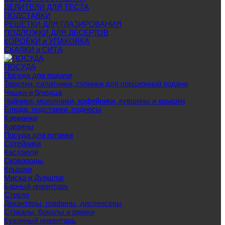
ДЕЛИТЕЛИ ДЛЯ ТЕСТА
ПОДСТАВКИ
РЕШЕТКИ ДЛЯ ГЛАЗИРОВАНИЯ
ПОДЛОЖКИ ДЛЯ ДЕСЕРТОВ
КОРОБКИ и УПАКОВКА
СКАЛКИ и СИТА
ПОСУДА
Посуда для подачи
Тарелки, салатники, супники для порционной подачи
Чашки и блюдца
Чайники, молочники, кофейники, кувшины и крышки
Блюда, подставки, подносы
Креманки
Корзины
Посуда для готовки
Сотейники
Кастрюли
Сковороды
Крышки
Миска и Дуршлаг
Барный инвентарь
Стекло
Декантеры, графины, диспенсеры
Стаканы, бокалы и рюмки
Кухонный инвентарь