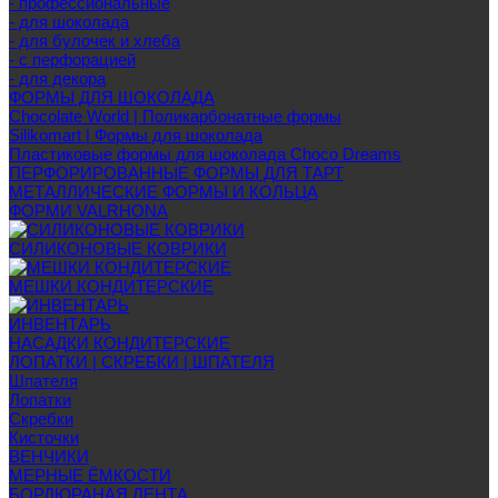
- профессиональные
- для шоколада
- для булочек и хлеба
- с перфорацией
- для декора
ФОРМЫ ДЛЯ ШОКОЛАДА
Chocolate World | Поликарбонатные формы
Silikomart | Формы для шоколада
Пластиковые формы для шоколада Choco Dreams
ПЕРФОРИРОВАННЫЕ ФОРМЫ ДЛЯ ТАРТ
МЕТАЛЛИЧЕСКИЕ ФОРМЫ И КОЛЬЦА
ФОРМИ VALRHONA
СИЛИКОНОВЫЕ КОВРИКИ
МЕШКИ КОНДИТЕРСКИЕ
ИНВЕНТАРЬ
НАСАДКИ КОНДИТЕРСКИЕ
ЛОПАТКИ | СКРЕБКИ | ШПАТЕЛЯ
Шпателя
Лопатки
Скребки
Кисточки
ВЕНЧИКИ
МЕРНЫЕ ЁМКОСТИ
БОРДЮРАНАЯ ЛЕНТА