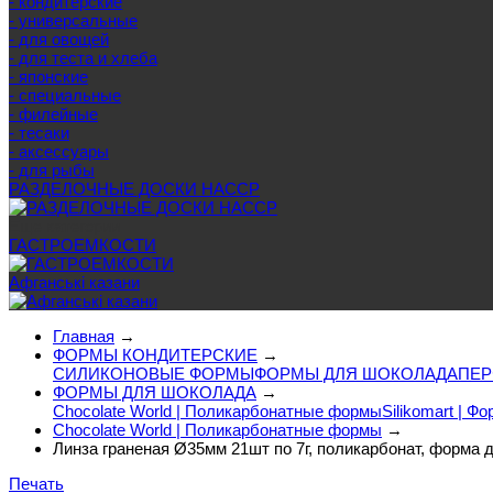
- кондитерские
- универсальные
- для овощей
- для теста и хлеба
- японские
- специальные
- филейные
- тесаки
- аксессуары
- для рыбы
РАЗДЕЛОЧНЫЕ ДОСКИ HACCP
Еще категории
ГАСТРОЕМКОСТИ
Афганські казани
Главная
→
ФОРМЫ КОНДИТЕРСКИЕ
→
СИЛИКОНОВЫЕ ФОРМЫ
ФОРМЫ ДЛЯ ШОКОЛАДА
ПЕР
ФОРМЫ ДЛЯ ШОКОЛАДА
→
Chocolate World | Поликарбонатные формы
Silikomart | 
Chocolate World | Поликарбонатные формы
→
Линза граненая Ø35мм 21шт по 7г, поликарбонат, форма 
Печать