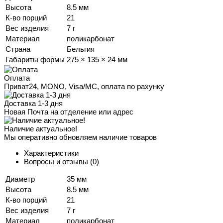
Высота
8.5 мм
К-во порций
21
Вес изделия
7 г
Материал
поликарбонат
Страна
Бельгия
Габариты формы
275 × 135 × 24 мм
Оплата
Приват24, MONO, Visa/MC, оплата по рахунку
Доставка 1-3 дня
Новая Почта на отделение или адрес
Наличие актуальное!
Мы оперативно обновляем наличие товаров
Характеристики
Вопросы и отзывы
(0)
Диаметр
35 мм
Высота
8.5 мм
К-во порций
21
Вес изделия
7 г
Материал
поликарбонат