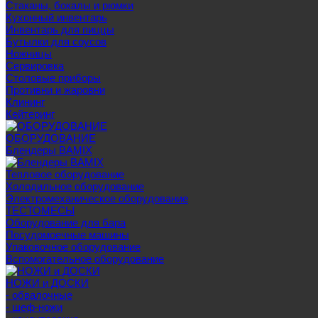
Стаканы, бокалы и рюмки
Кухонный инвентарь
Инвентарь для пиццы
Бутылки для соусов
Ножницы
Сервировка
Столовые приборы
Противни и жаровни
Клининг
Кейтеринг
ОБОРУДОВАНИЕ
Блендеры BAMIX
Тепловое оборудование
Холодильное оборудование
Электромеханическое оборудование
ТЕСТОМЕСЫ
Оборудование для бара
Посудомоечные машины
Упаковочное оборудование
Вспомогательное оборудование
НОЖИ и ДОСКИ
- обвалочные
- шеф-ножи