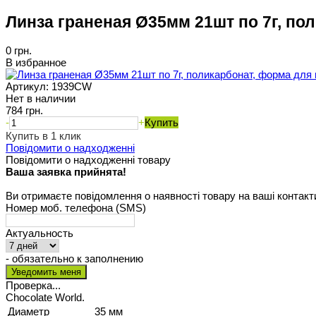
Линза граненая Ø35мм 21шт по 7г, по
0 грн.
В избранное
Артикул:
1939CW
Нет в наличии
784 грн.
-
+
Купить
Купить в 1 клик
Повідомити о надходженні
Повідомити о надходженні товару
Ваша заявка прийнята!
Ви отримаєте повідомлення о наявності товару на ваші контакт
Номер моб. телефона (SMS)
Актуальность
- обязательно к заполнению
Проверка...
Chocolate World.
Диаметр
35 мм