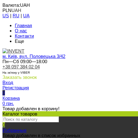
Валюта:
UAH
PLN
UAH
US
|
RU
|
UA
Главная
О нас
Контакти
Еще
м. Київ, вул. Половецька 3/42
Пн—Сб 09:00—18:00
+38 097 384 02 04
На зв'язку у VIBER
Заказать звонок
Вход
Регистрация
0
Корзина
0 грн.
Товар добавлен в корзину!
Каталог товаров
0
Избранные
Товар добавлен в список избранных