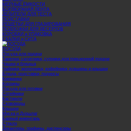
МЕРНЫЕ ЁМКОСТИ
БОРДЮРАНАЯ ЛЕНТА
ДЕЛИТЕЛИ ДЛЯ ТЕСТА
ПОДСТАВКИ
РЕШЕТКИ ДЛЯ ГЛАЗИРОВАНИЯ
ПОДЛОЖКИ ДЛЯ ДЕСЕРТОВ
КОРОБКИ и УПАКОВКА
СКАЛКИ и СИТА
ПОСУДА
Посуда для подачи
Тарелки, салатники, супники для порционной подачи
Чашки и блюдца
Чайники, молочники, кофейники, кувшины и крышки
Блюда, подставки, подносы
Креманки
Корзины
Посуда для готовки
Сотейники
Кастрюли
Сковороды
Крышки
Миска и Дуршлаг
Барный инвентарь
Стекло
Декантеры, графины, диспенсеры