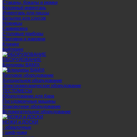
Стаканы, бокалы и рюмки
Кухонный инвентарь
Инвентарь для пиццы
Бутылки для соусов
Ножницы
Сервировка
Столовые приборы
Противни и жаровни
Клининг
Кейтеринг
ОБОРУДОВАНИЕ
Блендеры BAMIX
Тепловое оборудование
Холодильное оборудование
Электромеханическое оборудование
ТЕСТОМЕСЫ
Оборудование для бара
Посудомоечные машины
Упаковочное оборудование
Вспомогательное оборудование
НОЖИ и ДОСКИ
- обвалочные
- шеф-ножи