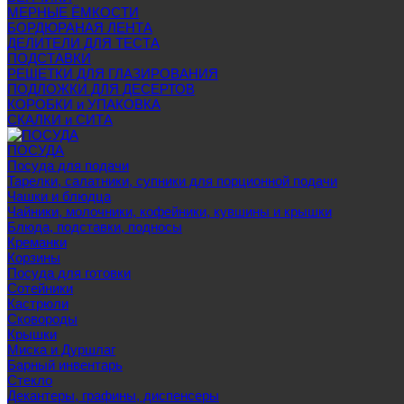
МЕРНЫЕ ЁМКОСТИ
БОРДЮРАНАЯ ЛЕНТА
ДЕЛИТЕЛИ ДЛЯ ТЕСТА
ПОДСТАВКИ
РЕШЕТКИ ДЛЯ ГЛАЗИРОВАНИЯ
ПОДЛОЖКИ ДЛЯ ДЕСЕРТОВ
КОРОБКИ и УПАКОВКА
СКАЛКИ и СИТА
ПОСУДА
Посуда для подачи
Тарелки, салатники, супники для порционной подачи
Чашки и блюдца
Чайники, молочники, кофейники, кувшины и крышки
Блюда, подставки, подносы
Креманки
Корзины
Посуда для готовки
Сотейники
Кастрюли
Сковороды
Крышки
Миска и Дуршлаг
Барный инвентарь
Стекло
Декантеры, графины, диспенсеры