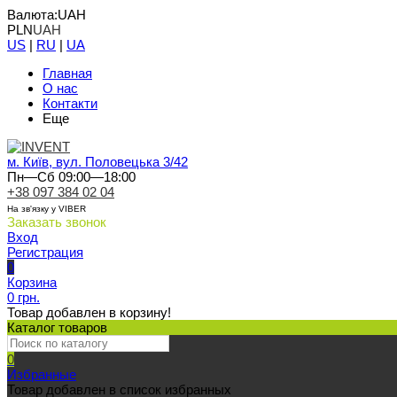
Валюта:
UAH
PLN
UAH
US
|
RU
|
UA
Главная
О нас
Контакти
Еще
м. Київ, вул. Половецька 3/42
Пн—Сб 09:00—18:00
+38 097 384 02 04
На зв'язку у VIBER
Заказать звонок
Вход
Регистрация
0
Корзина
0 грн.
Товар добавлен в корзину!
Каталог товаров
0
Избранные
Товар добавлен в список избранных