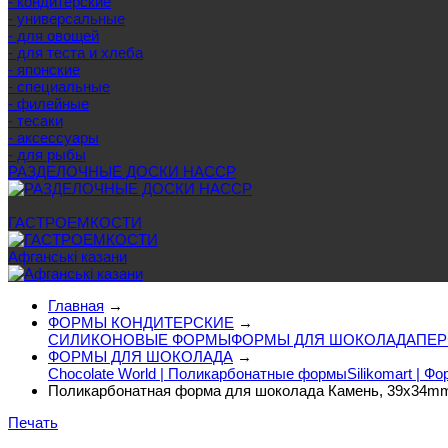
- кондитерские
- универсальные
- для овощей
- для теста и хлеба
- японские
- специальные
- филейные
- тесаки
- аксессуары
- для рыбы
РАЗДЕЛОЧНЫЕ ДОСКИ HACCP
Еще категории
ГАСТРОЕМКОСТИ
Афганські казани
Главная
→
ФОРМЫ КОНДИТЕРСКИЕ
→
СИЛИКОНОВЫЕ ФОРМЫ
ФОРМЫ ДЛЯ ШОКОЛАДА
ПЕР
ФОРМЫ ДЛЯ ШОКОЛАДА
→
Chocolate World | Поликарбонатные формы
Silikomart | 
Поликарбонатная форма для шоколада Камень, 39x34mm,
Печать