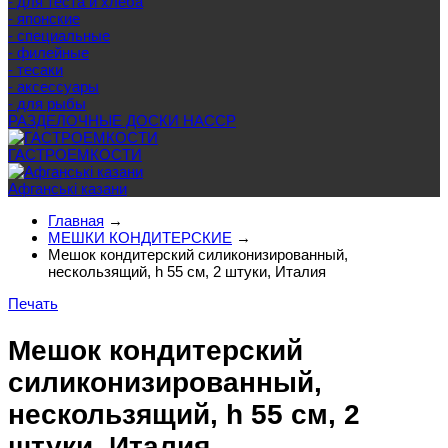
- для теста и хлеба
- японские
- специальные
- филейные
- тесаки
- аксессуары
- для рыбы
РАЗДЕЛОЧНЫЕ ДОСКИ HACCP
ГАСТРОЕМКОСТИ
Афганські казани
Главная
→
МЕШКИ КОНДИТЕРСКИЕ
→
Мешок кондитерский силиконизированный,
нескользящий, h 55 см, 2 штуки, Италия
Печать
Мешок кондитерский
силиконизированный,
нескользящий, h 55 см, 2
штуки, Италия