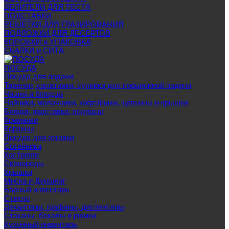
ДЕЛИТЕЛИ ДЛЯ ТЕСТА
ПОДСТАВКИ
РЕШЕТКИ ДЛЯ ГЛАЗИРОВАНИЯ
ПОДЛОЖКИ ДЛЯ ДЕСЕРТОВ
КОРОБКИ и УПАКОВКА
СКАЛКИ и СИТА
ПОСУДА
Посуда для подачи
Тарелки, салатники, супники для порционной подачи
Чашки и блюдца
Чайники, молочники, кофейники, кувшины и крышки
Блюда, подставки, подносы
Креманки
Корзины
Посуда для готовки
Сотейники
Кастрюли
Сковороды
Крышки
Миска и Дуршлаг
Барный инвентарь
Стекло
Декантеры, графины, диспенсеры
Стаканы, бокалы и рюмки
Кухонный инвентарь