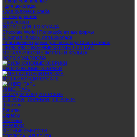
- профессиональные
- для шоколада
- для булочек и хлеба
- с перфорацией
- для декора
ФОРМЫ ДЛЯ ШОКОЛАДА
Chocolate World | Поликарбонатные формы
Silikomart | Формы для шоколада
Пластиковые формы для шоколада Choco Dreams
ПЕРФОРИРОВАННЫЕ ФОРМЫ ДЛЯ ТАРТ
МЕТАЛЛИЧЕСКИЕ ФОРМЫ И КОЛЬЦА
ФОРМИ VALRHONA
СИЛИКОНОВЫЕ КОВРИКИ
МЕШКИ КОНДИТЕРСКИЕ
ИНВЕНТАРЬ
НАСАДКИ КОНДИТЕРСКИЕ
ЛОПАТКИ | СКРЕБКИ | ШПАТЕЛЯ
Шпателя
Лопатки
Скребки
Кисточки
ВЕНЧИКИ
МЕРНЫЕ ЁМКОСТИ
БОРДЮРАНАЯ ЛЕНТА