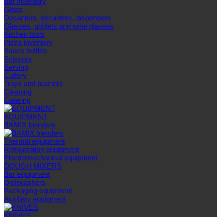
Bar inventory
Glass
Decanters, decanters, dispensers
Glasses, goblets and wine glasses
Kitchen tools
Pizza inventory
Sauce bottles
Scissors
Serving
Cutlery
Trays and braziers
Сleaning
Catering
EQUIPMENT
BAMIX blenders
Thermal equipment
Refrigeration equipment
Electromechanical equipment
DOUGH MIXERS
Bar equipment
Dishwashers
Packaging equipment
Auxiliary equipment
KNIVES