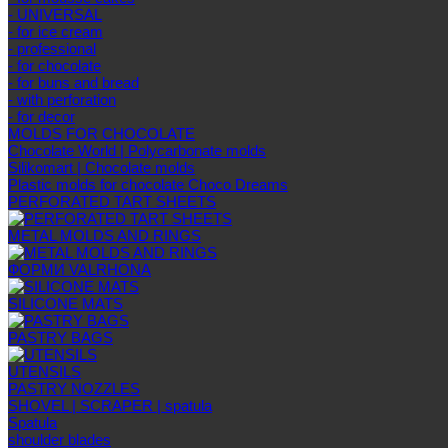
- UNIVERSAL
- for ice cream
- professional
- for chocolate
- for buns and bread
- with perforation
- for decor
MOLDS FOR CHOCOLATE
Chocolate World | Polycarbonate molds
Silikomart | Chocolate molds
Plastic molds for chocolate Choco Dreams
PERFORATED TART SHEETS
METAL MOLDS AND RINGS
ФОРМИ VALRHONA
SILICONE MATS
PASTRY BAGS
UTENSILS
PASTRY NOZZLES
SHOVEL | SCRAPER | spatula
Spatula
shoulder blades