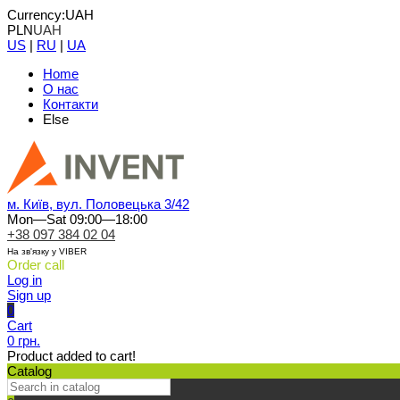
Currency:
UAH
PLN
UAH
US
|
RU
|
UA
Home
О нас
Контакти
Else
м. Київ, вул. Половецька 3/42
Mon—Sat 09:00—18:00
+38 097 384 02 04
На зв'язку у VIBER
Order call
Log in
Sign up
0
Cart
0 грн.
Product added to cart!
Catalog