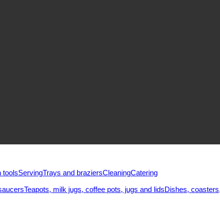
 tools
Serving
Trays and braziers
Сleaning
Catering
saucers
Teapots, milk jugs, coffee pots, jugs and lids
Dishes, coasters,