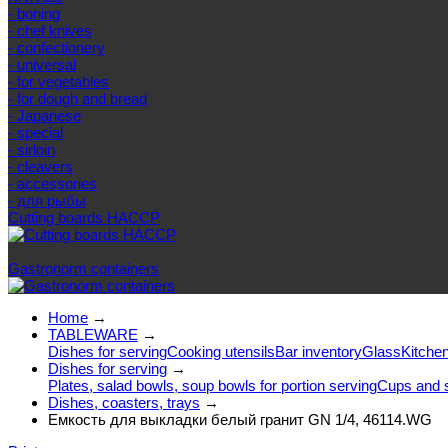
- boning
- chef knives
- confectionery
- universal
- for vegetables
- for dough and bread
- Japanese
- special
- sirloin
- cleavers
- accessories
- для рыбы
Cutting boards HACCP
Else categories
Gastronorm containers
Home
→
TABLEWARE
→
Dishes for serving
Cooking utensils
Bar inventory
Glass
Kitchen
Dishes for serving
→
Plates, salad bowls, soup bowls for portion serving
Cups and 
Dishes, coasters, trays
→
Емкость для выкладки белый гранит GN 1/4, 46114.WG