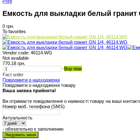
Print
Емкость для выкладки белый гранит 
0 грн.
To favorites
Vendor code:
46114.WG
Not available
770.18 грн.
-
+
Buy now
Fact order
Повідомити о надходженні
Повідомити о надходженні товару
Ваша заявка прийнята!
Ви отримаєте повідомлення о наявності товару на ваші контакт
Номер моб. телефона (SMS)
Актуальность
- обязательно к заполнению