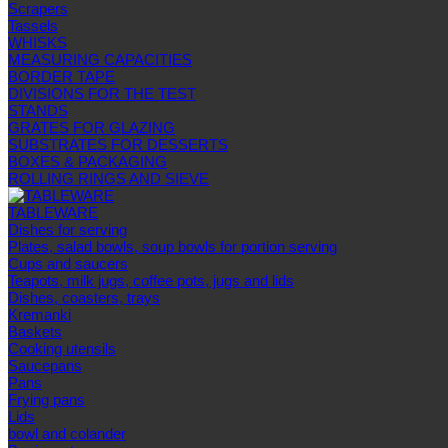
Scrapers
Tassels
WHISKS
MEASURING CAPACITIES
BORDER TAPE
DIVISIONS FOR THE TEST
STANDS
GRATES FOR GLAZING
SUBSTRATES FOR DESSERTS
BOXES & PACKAGING
ROLLING RINGS AND SIEVE
TABLEWARE
Dishes for serving
Plates, salad bowls, soup bowls for portion serving
Cups and saucers
Teapots, milk jugs, coffee pots, jugs and lids
Dishes, coasters, trays
Kremanki
Baskets
Cooking utensils
Saucepans
Pans
Frying pans
Lids
bowl and colander