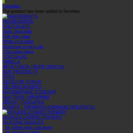
0
Favorites
The product has been added to favorites
INGREDIENTS
CHOCOLATE
Dark chocolate
Milk chocolate
White chocolate
Шоколад со вкусом
Chocolate glaze
COCOA OIL
VANILLA
ФРУКТОВОЕ ПЮРЕ | ПАСТЫ
NUT PRODUCTS
DYES
GLUCOSE SYRUP
GELTING AGENTS
БИСКВИТНЫЕ ИЗДЕЛИЯ
МАСТИКА | НАЧИНКИ
ДЕКОР | ПОСЫПКИ
ЦУКАТИ | ЛИОФИЛИЗОВАНЫЕ ПРОДУКТЫ
MOULDS CONFECTIONERY
SILICONE MOULDS
- for cakes and cupcakes
- for mousse cakes