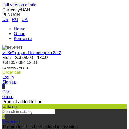
Full version of site
Currency:
UAH
PLN
UAH
US
|
RU
|
UA
Home
О нас
Контакти
м. Київ, вул. Половецька 3/42
Mon—Sat 09:00—18:00
+38 097 384 02 04
На зв'язку у VIBER
Order call
Log in
Sign up
0
Cart
0 грн.
Product added to cart!
Catalog
0
Favorites
The product has been added to favorites