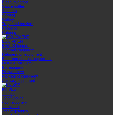
Pizza inventory
Sauce bottles
Scissors
Serving
Cutlery
Trays and braziers
Сleaning
Catering
EQUIPMENT
BAMIX blenders
Thermal equipment
Refrigeration equipment
Electromechanical equipment
DOUGH MIXERS
Bar equipment
Dishwashers
Packaging equipment
Auxiliary equipment
KNIVES
- boning
- chef knives
- confectionery
- universal
- for vegetables