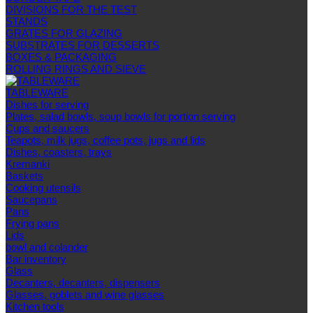
DIVISIONS FOR THE TEST
STANDS
GRATES FOR GLAZING
SUBSTRATES FOR DESSERTS
BOXES & PACKAGING
ROLLING RINGS AND SIEVE
TABLEWARE
Dishes for serving
Plates, salad bowls, soup bowls for portion serving
Cups and saucers
Teapots, milk jugs, coffee pots, jugs and lids
Dishes, coasters, trays
Kremanki
Baskets
Cooking utensils
Saucepans
Pans
Frying pans
Lids
bowl and colander
Bar inventory
Glass
Decanters, decanters, dispensers
Glasses, goblets and wine glasses
Kitchen tools