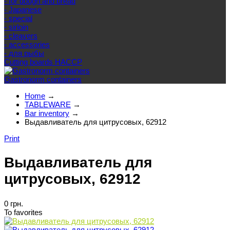
- for dough and bread
- Japanese
- special
- sirloin
- cleavers
- accessories
- для рыбы
Cutting boards HACCP
Gastronorm containers
Home
→
TABLEWARE
→
Bar inventory
→
Выдавливатель для цитрусовых, 62912
Print
Выдавливатель для
цитрусовых, 62912
0 грн.
To favorites