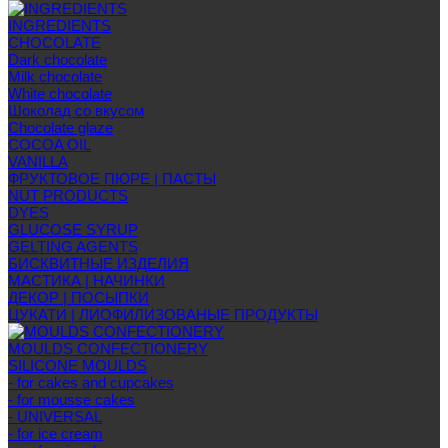
INGREDIENTS
CHOCOLATE
Dark chocolate
Milk chocolate
White chocolate
Шоколад со вкусом
Chocolate glaze
COCOA OIL
VANILLA
ФРУКТОВОЕ ПЮРЕ | ПАСТЫ
NUT PRODUCTS
DYES
GLUCOSE SYRUP
GELTING AGENTS
БИСКВИТНЫЕ ИЗДЕЛИЯ
МАСТИКА | НАЧИНКИ
ДЕКОР | ПОСЫПКИ
ЦУКАТИ | ЛИОФИЛИЗОВАНЫЕ ПРОДУКТЫ
MOULDS CONFECTIONERY
SILICONE MOULDS
- for cakes and cupcakes
- for mousse cakes
- UNIVERSAL
- for ice cream