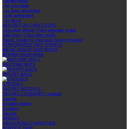
- professional
- for chocolate
- for buns and bread
- with perforation
- for decor
MOLDS FOR CHOCOLATE
Chocolate World | Polycarbonate molds
Silikomart | Chocolate molds
Plastic molds for chocolate Choco Dreams
PERFORATED TART SHEETS
METAL MOLDS AND RINGS
ФОРМИ VALRHONA
SILICONE MATS
PASTRY BAGS
UTENSILS
PASTRY NOZZLES
SHOVEL | SCRAPER | spatula
Spatula
shoulder blades
Scrapers
Tassels
WHISKS
MEASURING CAPACITIES
BORDER TAPE